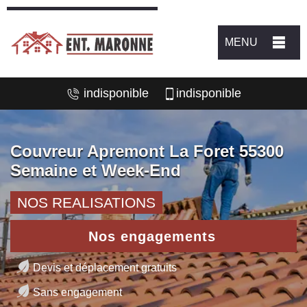
MENU
indisponible
indisponible
Couvreur Apremont La Foret 55300
Semaine et Week-End
NOS REALISATIONS
Nos engagements
Devis et déplacement gratuits
Sans engagement