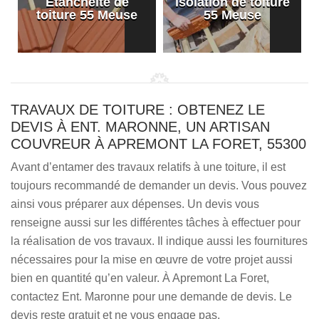
Etanchéité de
Isolation de toiture
e
toiture 55 Meuse
55 Meuse
TRAVAUX DE TOITURE : OBTENEZ LE
DEVIS À ENT. MARONNE, UN ARTISAN
COUVREUR À APREMONT LA FORET, 55300
Avant d’entamer des travaux relatifs à une toiture, il est
toujours recommandé de demander un devis. Vous pouvez
ainsi vous préparer aux dépenses. Un devis vous
renseigne aussi sur les différentes tâches à effectuer pour
la réalisation de vos travaux. Il indique aussi les fournitures
nécessaires pour la mise en œuvre de votre projet aussi
bien en quantité qu’en valeur. À Apremont La Foret,
contactez Ent. Maronne pour une demande de devis. Le
devis reste gratuit et ne vous engage pas.