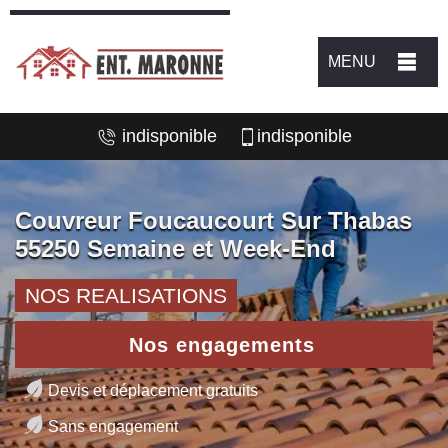
MENU
indisponible
indisponible
Couvreur Foucaucourt Sur Thabas
55250 Semaine et Week-End
NOS REALISATIONS
Nos engagements
Devis et déplacement gratuits
Sans engagement