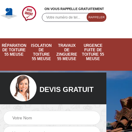
ON VOUS RAPPELLE GRATUITEMENT
RÉPARATION
ISOLATION
TRAVAUX
URGENCE
DE TOITURE
DE
DE
FUITE DE
55 MEUSE
TOITURE
ZINGUERIE
TOITURE 55
55 MEUSE
55 MEUSE
MEUSE
DEVIS GRATUIT
ose
Pose de velux 55
Ramonage de
55
Meuse
cheminée 55 Meus