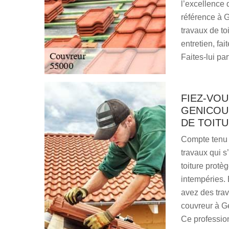
l’excellence 
référence à 
travaux de to
entretien, fai
Faites-lui par
FIEZ-VO
GENICOU
DE TOIT
Compte tenu d
travaux qui s
toiture protè
intempéries. 
avez des trav
couvreur à Ge
Ce professio