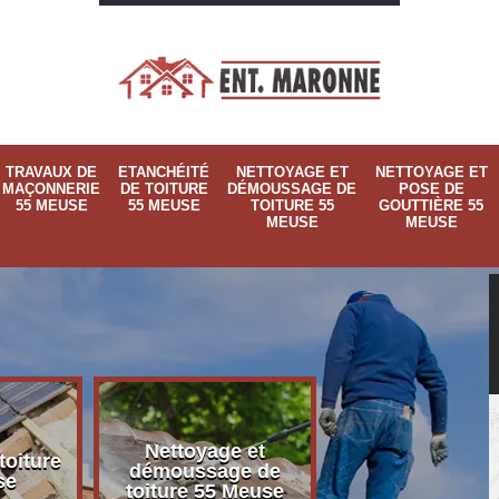
TRAVAUX DE
ETANCHÉITÉ
NETTOYAGE ET
NETTOYAGE ET
MAÇONNERIE
DE TOITURE
DÉMOUSSAGE DE
POSE DE
55 MEUSE
55 MEUSE
TOITURE 55
GOUTTIÈRE 55
MEUSE
MEUSE
Nettoyage et
Nettoyage et p
toiture
démoussage de
de gouttière 
se
toiture 55 Meuse
Meuse