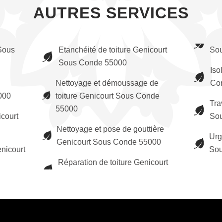
AUTRES SERVICES
Sous
Etanchéité de toiture Genicourt
So
Sous Conde 55000
Iso
Nettoyage et démoussage de
Co
000
toiture Genicourt Sous Conde
Tra
55000
icourt
So
Nettoyage et pose de gouttière
Urg
Genicourt Sous Conde 55000
nicourt
Sou
Réparation de toiture Genicourt