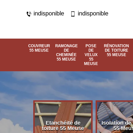
indisponible
indisponible
COUVREUR
RAMONAGE
POSE
RÉNOVATION
55 MEUSE
DE
DE
DE TOITURE
CHEMINÉE
VELUX
55 MEUSE
55 MEUSE
55
MEUSE
Etanchéité de
Isolation de 
 55 Meuse
toiture 55 Meuse
55 Meu