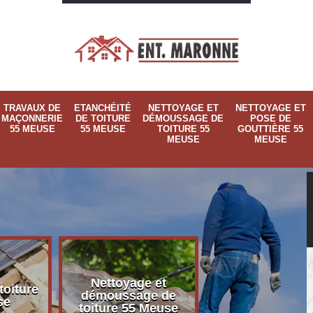
TRAVAUX DE
ETANCHÉITÉ
NETTOYAGE ET
NETTOYAGE ET
MAÇONNERIE
DE TOITURE
DÉMOUSSAGE DE
POSE DE
55 MEUSE
55 MEUSE
TOITURE 55
GOUTTIÈRE 55
MEUSE
MEUSE
Nettoyage et
Nettoyage et p
toiture
démoussage de
de gouttière 
se
toiture 55 Meuse
Meuse