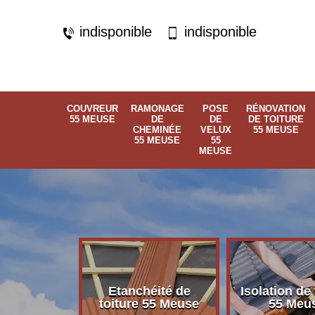
indisponible
indisponible
COUVREUR
RAMONAGE
POSE
RÉNOVATION
55 MEUSE
DE
DE
DE TOITURE
CHEMINÉE
VELUX
55 MEUSE
55 MEUSE
55
MEUSE
Etanchéité de
Isolation de 
 55 Meuse
toiture 55 Meuse
55 Meu