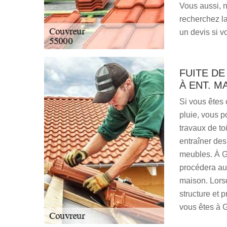
Vous aussi, n
recherchez la
un devis si v
FUITE DE
À ENT. M
Si vous êtes 
pluie, vous p
travaux de to
entraîner de
meubles. À G
procédera au 
maison. Lorsq
structure et 
vous êtes à 