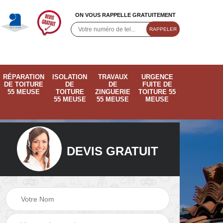
ON VOUS RAPPELLE GRATUITEMENT
RÉPARATION
ISOLATION
TRAVAUX
URGENCE
DE TOITURE
DE
DE
FUITE DE
55 MEUSE
TOITURE
ZINGUERIE
TOITURE 55
55 MEUSE
55 MEUSE
MEUSE
DEVIS GRATUIT
ose
Pose de velux 55
Ramonage de
55
Meuse
cheminée 55 Meus