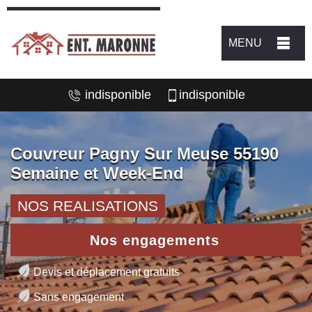
MENU
indisponible
indisponible
Couvreur Pagny Sur Meuse 55190
Semaine et Week-End
NOS REALISATIONS
Nos engagements
Devis et déplacement gratuits
Sans engagement