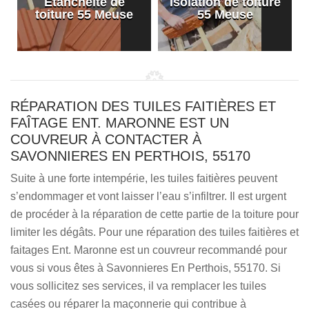
Etanchéité de
Isolation de toiture
e
toiture 55 Meuse
55 Meuse
RÉPARATION DES TUILES FAITIÈRES ET
FAÎTAGE ENT. MARONNE EST UN
COUVREUR À CONTACTER À
SAVONNIERES EN PERTHOIS, 55170
Suite à une forte intempérie, les tuiles faitières peuvent
s’endommager et vont laisser l’eau s’infiltrer. Il est urgent
de procéder à la réparation de cette partie de la toiture pour
limiter les dégâts. Pour une réparation des tuiles faitières et
faitages Ent. Maronne est un couvreur recommandé pour
vous si vous êtes à Savonnieres En Perthois, 55170. Si
vous sollicitez ses services, il va remplacer les tuiles
casées ou réparer la maçonnerie qui contribue à