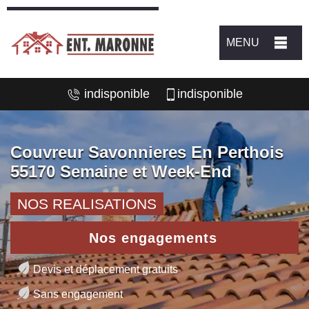
MENU
indisponible
indisponible
Couvreur Savonnieres En Perthois
55170 Semaine et Week-End
NOS REALISATIONS
Nos engagements
Devis et déplacement gratuits
Sans engagement