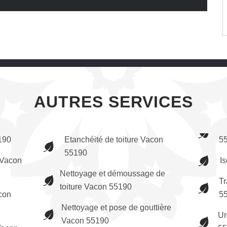
AUTRES SERVICES
190
Etanchéité de toiture Vacon
5
55190
Vacon
Is
Nettoyage et démoussage de
Tr
toiture Vacon 55190
con
5
Nettoyage et pose de gouttière
Ur
Vacon 55190