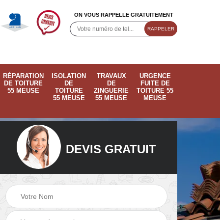
ON VOUS RAPPELLE GRATUITEMENT
RÉPARATION
ISOLATION
TRAVAUX
URGENCE
DE TOITURE
DE
DE
FUITE DE
55 MEUSE
TOITURE
ZINGUERIE
TOITURE 55
55 MEUSE
55 MEUSE
MEUSE
DEVIS GRATUIT
ose
Pose de velux 55
Ramonage de
55
Meuse
cheminée 55 Meus