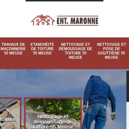
TRAVAUX DE
ETANCHÉITÉ
NETTOYAGE ET
NETTOYAGE ET
MAÇONNERIE
DE TOITURE
DÉMOUSSAGE DE
POSE DE
55 MEUSE
55 MEUSE
TOITURE 55
GOUTTIÈRE 55
MEUSE
MEUSE
Nettoyage et
Nettoyage et p
toiture
démoussage de
de gouttière 
se
toiture 55 Meuse
Meuse