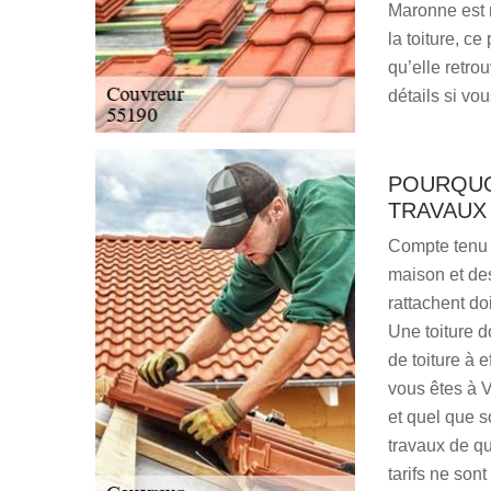
Maronne est 
la toiture, c
qu’elle retro
détails si vo
POURQUO
TRAVAUX 
Compte tenu d
maison et des
rattachent do
Une toiture d
de toiture à 
vous êtes à V
et quel que so
travaux de qua
tarifs ne son