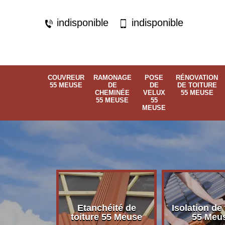
indisponible
indisponible
COUVREUR
RAMONAGE
POSE
RÉNOVATION
55 MEUSE
DE
DE
DE TOITURE
CHEMINÉE
VELUX
55 MEUSE
55 MEUSE
55
MEUSE
Etanchéité de
Isolation de 
 55 Meuse
toiture 55 Meuse
55 Meu