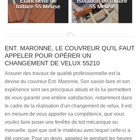
Etanchéité de
Isolation de toiture
e
toiture 55 Meuse
55 Meuse
ENT. MARONNE, LE COUVREUR QU’IL FAUT
APPELER POUR OPÉRER UN
CHANGEMENT DE VELUX 55210
Assurer des travaux de qualité professionnelle est la
devise du couvreur Ent. Maronne. Son savoir-faire et son
expérience sont ses principaux atouts et ils lui permettent
de vous garantir une entière satisfaction, notamment dans
le cadre de la réalisation d’un changement de velux. Il est
en mesure de vous apporter sa compétence, que vous
voulez faire poser une fenêtre de toit mécanique ou
manuelle, quel que soit le matériau avec lequel celle-ci a
été conçue. Pour un devis, appelez-le pendant les heures