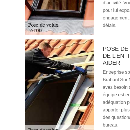
d’activité. V
pour lui expo
engagement. 
délais.
POSE DE 
DE L’ENT
AIDER
Entreprise sp
Brabant Sur 
avez besoin d
équipe est en
adéquation pa
apporter plus
des questions
bureau.