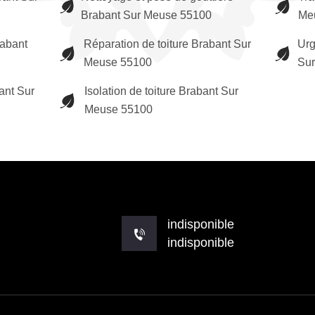
Brabant Sur Meuse 55100
Me
rabant
Réparation de toiture Brabant Sur
Urg
Meuse 55100
Su
ant Sur
Isolation de toiture Brabant Sur
Meuse 55100
indisponible
indisponible