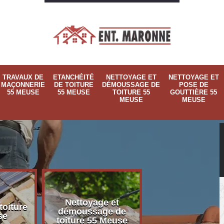
TRAVAUX DE
ETANCHÉITÉ
NETTOYAGE ET
NETTOYAGE ET
MAÇONNERIE
DE TOITURE
DÉMOUSSAGE DE
POSE DE
55 MEUSE
55 MEUSE
TOITURE 55
GOUTTIÈRE 55
MEUSE
MEUSE
Nettoyage et
Nettoyage et p
toiture
démoussage de
de gouttière 
se
toiture 55 Meuse
Meuse