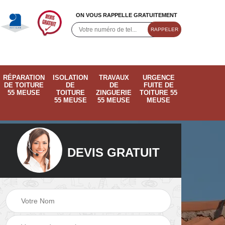
ON VOUS RAPPELLE GRATUITEMENT
RÉPARATION
ISOLATION
TRAVAUX
URGENCE
DE TOITURE
DE
DE
FUITE DE
55 MEUSE
TOITURE
ZINGUERIE
TOITURE 55
55 MEUSE
55 MEUSE
MEUSE
DEVIS GRATUIT
ose
Pose de velux 55
Ramonage de
55
Meuse
cheminée 55 Meus