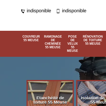
indisponible
indisponible
COUVREUR
RAMONAGE
POSE
RÉNOVATION
55 MEUSE
DE
DE
DE TOITURE
CHEMINÉE
VELUX
55 MEUSE
55 MEUSE
55
MEUSE
Etanchéité de
Isolation de 
 55 Meuse
toiture 55 Meuse
55 Meu