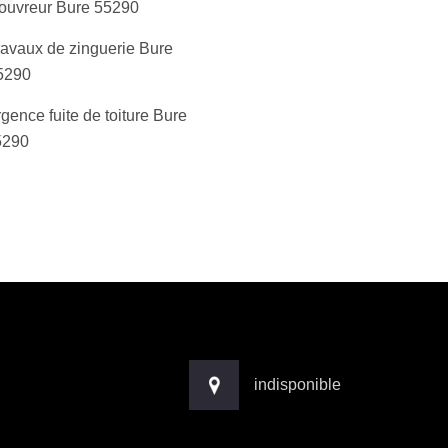
ouvreur Bure 55290
ravaux de zinguerie Bure
5290
gence fuite de toiture Bure
5290
indisponible