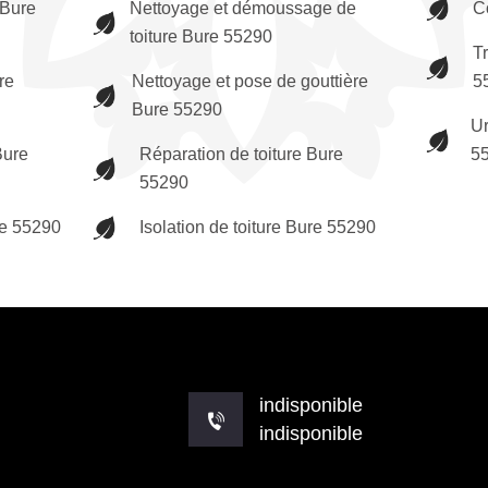
Bure
Nettoyage et démoussage de
C
toiture Bure 55290
T
re
Nettoyage et pose de gouttière
5
Bure 55290
Ur
Bure
Réparation de toiture Bure
5
55290
re 55290
Isolation de toiture Bure 55290
indisponible
indisponible