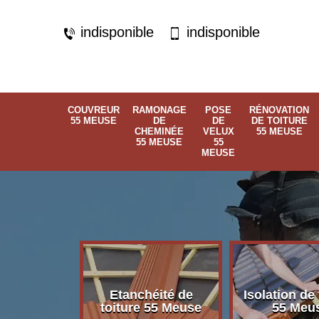
indisponible
indisponible
COUVREUR
RAMONAGE
POSE
RÉNOVATION
55 MEUSE
DE
DE
DE TOITURE
CHEMINÉE
VELUX
55 MEUSE
55 MEUSE
55
MEUSE
Etanchéité de
Isolation de 
 55 Meuse
toiture 55 Meuse
55 Meu