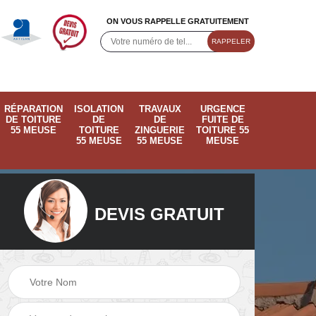
ON VOUS RAPPELLE GRATUITEMENT
RÉPARATION
ISOLATION
TRAVAUX
URGENCE
DE TOITURE
DE
DE
FUITE DE
55 MEUSE
TOITURE
ZINGUERIE
TOITURE 55
55 MEUSE
55 MEUSE
MEUSE
DEVIS GRATUIT
ose
Pose de velux 55
Ramonage de
55
Meuse
cheminée 55 Meus