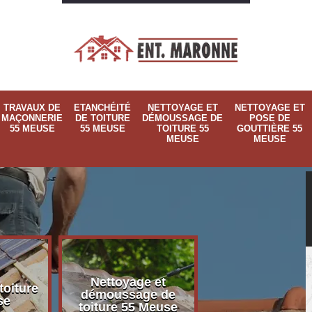
TRAVAUX DE
ETANCHÉITÉ
NETTOYAGE ET
NETTOYAGE ET
MAÇONNERIE
DE TOITURE
DÉMOUSSAGE DE
POSE DE
55 MEUSE
55 MEUSE
TOITURE 55
GOUTTIÈRE 55
MEUSE
MEUSE
Nettoyage et
Nettoyage et p
toiture
démoussage de
de gouttière 
se
toiture 55 Meuse
Meuse