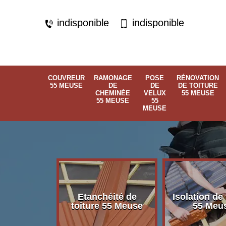
indisponible
indisponible
COUVREUR
RAMONAGE
POSE
RÉNOVATION
55 MEUSE
DE
DE
DE TOITURE
CHEMINÉE
VELUX
55 MEUSE
55 MEUSE
55
MEUSE
Etanchéité de
Isolation de 
 55 Meuse
toiture 55 Meuse
55 Meu