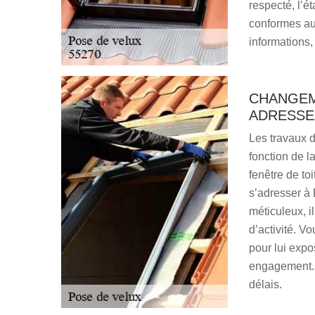
respecté, l’é
conformes au
informations,
CHANGEME
ADRESSE
Les travaux 
fonction de l
fenêtre de toi
s’adresser à 
méticuleux, 
d’activité. V
pour lui expo
engagement. 
délais.