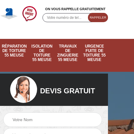
ON VOUS RAPPELLE GRATUITEMENT
RÉPARATION
ISOLATION
TRAVAUX
URGENCE
DE TOITURE
DE
DE
FUITE DE
55 MEUSE
TOITURE
ZINGUERIE
TOITURE 55
55 MEUSE
55 MEUSE
MEUSE
DEVIS GRATUIT
ose
Pose de velux 55
Ramonage de
55
Meuse
cheminée 55 Meus