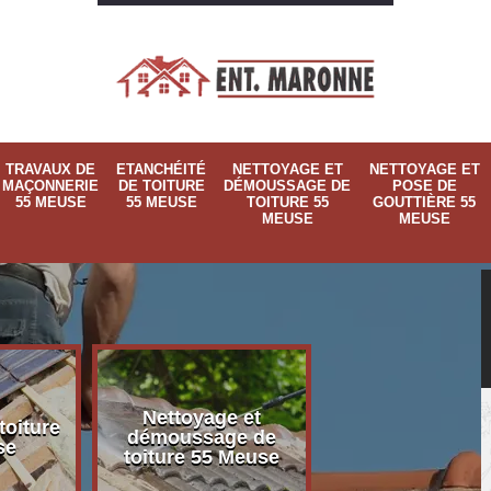
TRAVAUX DE
ETANCHÉITÉ
NETTOYAGE ET
NETTOYAGE ET
MAÇONNERIE
DE TOITURE
DÉMOUSSAGE DE
POSE DE
55 MEUSE
55 MEUSE
TOITURE 55
GOUTTIÈRE 55
MEUSE
MEUSE
Nettoyage et
Nettoyage et p
toiture
démoussage de
de gouttière 
se
toiture 55 Meuse
Meuse