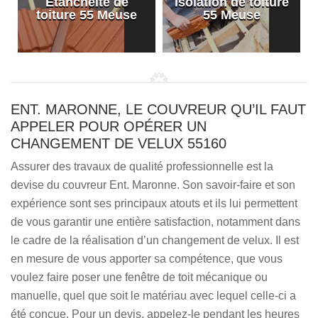
Etanchéité de
Isolation de toiture
e
toiture 55 Meuse
55 Meuse
ENT. MARONNE, LE COUVREUR QU’IL FAUT
APPELER POUR OPÉRER UN
CHANGEMENT DE VELUX 55160
Assurer des travaux de qualité professionnelle est la
devise du couvreur Ent. Maronne. Son savoir-faire et son
expérience sont ses principaux atouts et ils lui permettent
de vous garantir une entière satisfaction, notamment dans
le cadre de la réalisation d’un changement de velux. Il est
en mesure de vous apporter sa compétence, que vous
voulez faire poser une fenêtre de toit mécanique ou
manuelle, quel que soit le matériau avec lequel celle-ci a
été conçue. Pour un devis, appelez-le pendant les heures