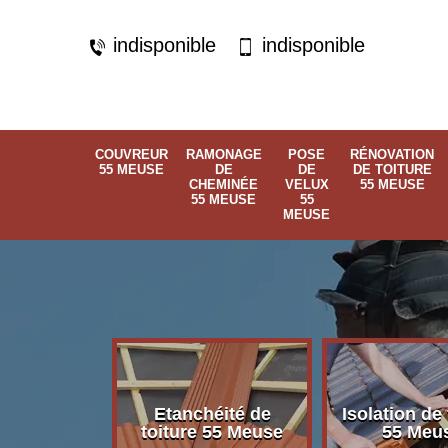
indisponible
indisponible
COUVREUR
RAMONAGE
POSE
RÉNOVATION
55 MEUSE
DE
DE
DE TOITURE
CHEMINÉE
VELUX
55 MEUSE
55 MEUSE
55
MEUSE
Etanchéité de
Isolation de 
 55 Meuse
toiture 55 Meuse
55 Meu