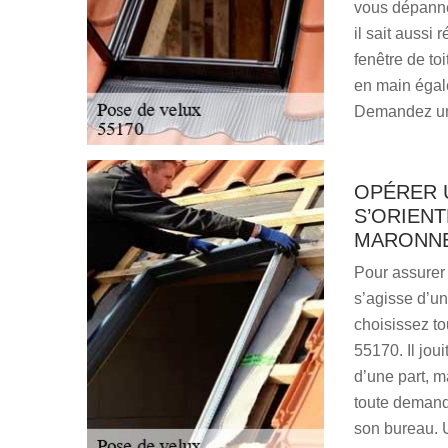
vous dépanner
il sait aussi
fenêtre de toi
en main égale
Demandez un 
OPÉRER 
S’ORIENT
MARONNE
Pour assurer 
s’agisse d’un
choisissez to
55170. Il jou
d’une part, ma
toute demand
son bureau. 