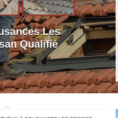
usances Les
san Qualifié