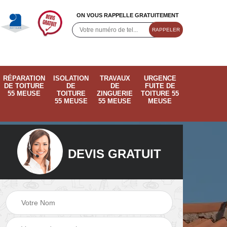
ON VOUS RAPPELLE GRATUITEMENT
RÉPARATION
ISOLATION
TRAVAUX
URGENCE
DE TOITURE
DE
DE
FUITE DE
55 MEUSE
TOITURE
ZINGUERIE
TOITURE 55
55 MEUSE
55 MEUSE
MEUSE
DEVIS GRATUIT
ose
Pose de velux 55
Ramonage de
55
Meuse
cheminée 55 Meus