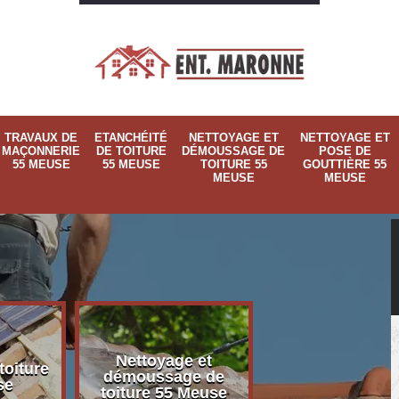
TRAVAUX DE
ETANCHÉITÉ
NETTOYAGE ET
NETTOYAGE ET
MAÇONNERIE
DE TOITURE
DÉMOUSSAGE DE
POSE DE
55 MEUSE
55 MEUSE
TOITURE 55
GOUTTIÈRE 55
MEUSE
MEUSE
Nettoyage et
Nettoyage et p
toiture
démoussage de
de gouttière 
se
toiture 55 Meuse
Meuse