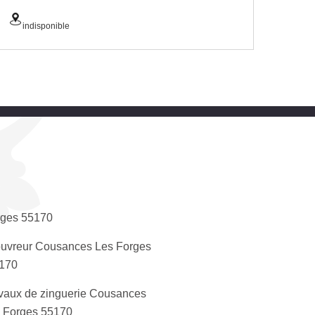
indisponible
rges 55170
uvreur Cousances Les Forges
170
vaux de zinguerie Cousances
 Forges 55170