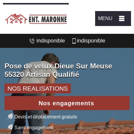
MENU
indisponible
indisponible
Pose de velux Dieue Sur Meuse
55320 Artisan Qualifié
NOS REALISATIONS
Nos engagements
Devis et déplacement gratuits
Sans engagement