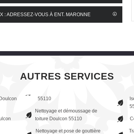
X : ADRESSEZ-VOUS À ENT. MARONNE
AUTRES SERVICES
Doulcon
55110
Is
5
Nettoyage et démoussage de
ulcon
toiture Doulcon 55110
C
Nettoyage et pose de gouttière
Tr