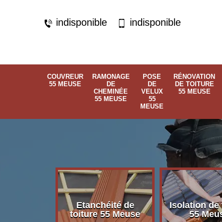
indisponible
indisponible
COUVREUR
RAMONAGE
POSE
RÉNOVATION
55 MEUSE
DE
DE
DE TOITURE
CHEMINÉE
VELUX
55 MEUSE
55 MEUSE
55
MEUSE
Etanchéité de
Isolation de 
 55 Meuse
toiture 55 Meuse
55 Meu