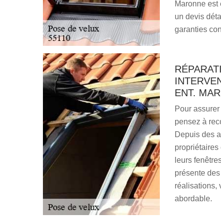
Maronne est 
un devis déta
garanties con
RÉPARATI
INTERVEN
ENT. MA
Pour assurer 
pensez à reco
Depuis des an
propriétaires
leurs fenêtre
présente des 
réalisations, 
abordable.