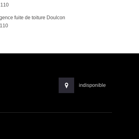
5110
gence fuite de toiture Doulcon
110
indisponible