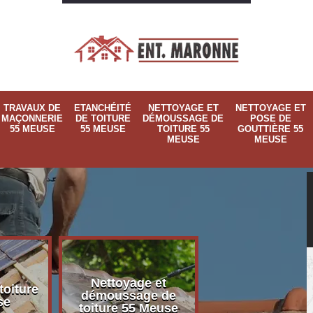
TRAVAUX DE
ETANCHÉITÉ
NETTOYAGE ET
NETTOYAGE ET
MAÇONNERIE
DE TOITURE
DÉMOUSSAGE DE
POSE DE
55 MEUSE
55 MEUSE
TOITURE 55
GOUTTIÈRE 55
MEUSE
MEUSE
Nettoyage et
Nettoyage et p
toiture
démoussage de
de gouttière 
se
toiture 55 Meuse
Meuse