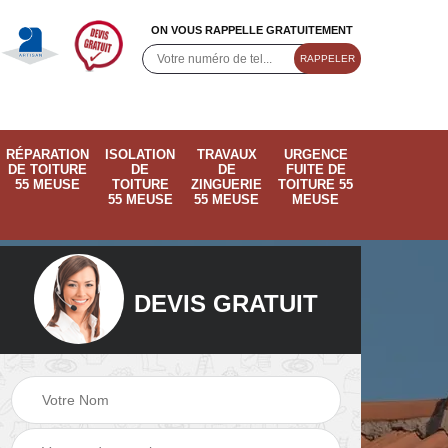
ON VOUS RAPPELLE GRATUITEMENT
RÉPARATION
ISOLATION
TRAVAUX
URGENCE
DE TOITURE
DE
DE
FUITE DE
55 MEUSE
TOITURE
ZINGUERIE
TOITURE 55
55 MEUSE
55 MEUSE
MEUSE
DEVIS GRATUIT
ose
Pose de velux 55
Ramonage de
55
Meuse
cheminée 55 Meus