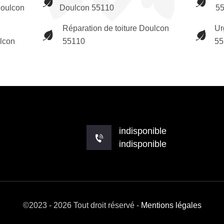
Doulcon
Doulcon 55110
5
Réparation de toiture Doulcon
Ur
ulcon
55110
55
indisponible
indisponible
©2023 - 2026 Tout droit réservé -
Mentions légales