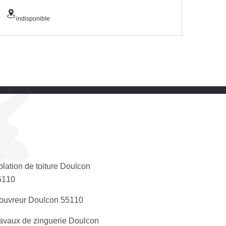
indisponible
olation de toiture Doulcon
5110
ouvreur Doulcon 55110
avaux de zinguerie Doulcon