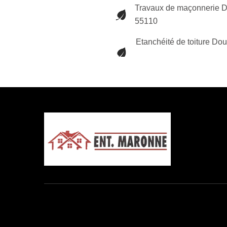
Travaux de maçonnerie 
55110
Etanchéité de toiture Do