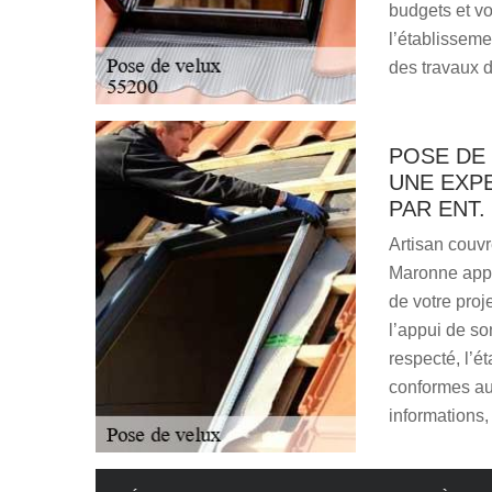
budgets et v
l’établisseme
des travaux d
POSE DE 
UNE EXP
PAR ENT
Artisan couvr
Maronne appo
de votre proj
l’appui de so
respecté, l’é
conformes au
informations,