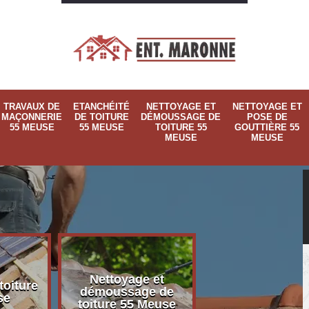
TRAVAUX DE
ETANCHÉITÉ
NETTOYAGE ET
NETTOYAGE ET
MAÇONNERIE
DE TOITURE
DÉMOUSSAGE DE
POSE DE
55 MEUSE
55 MEUSE
TOITURE 55
GOUTTIÈRE 55
MEUSE
MEUSE
Nettoyage et
Nettoyage et p
toiture
démoussage de
de gouttière 
se
toiture 55 Meuse
Meuse