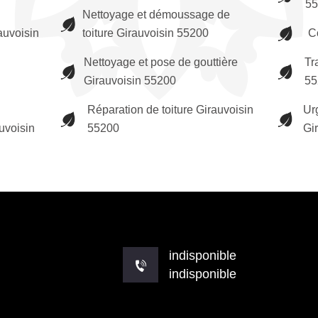
5
Nettoyage et démoussage de
auvoisin
toiture Girauvoisin 55200
C
Nettoyage et pose de gouttière
Tr
Girauvoisin 55200
55
Réparation de toiture Girauvoisin
Urg
auvoisin
55200
Gi
indisponible
indisponible