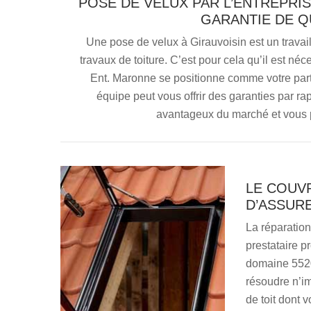
POSE DE VELUX PAR L’ENTREPRIS
GARANTIE DE Q
Une pose de velux à Girauvoisin est un trav
travaux de toiture. C’est pour cela qu’il est néc
Ent. Maronne se positionne comme votre parten
équipe peut vous offrir des garanties par rap
avantageux du marché et vous p
LE COUV
D’ASSUR
La réparation
prestataire p
domaine 5520
résoudre n’im
de toit dont 