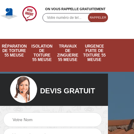
ON VOUS RAPPELLE GRATUITEMENT
RÉPARATION
ISOLATION
TRAVAUX
URGENCE
DE TOITURE
DE
DE
FUITE DE
55 MEUSE
TOITURE
ZINGUERIE
TOITURE 55
55 MEUSE
55 MEUSE
MEUSE
DEVIS GRATUIT
ose
Pose de velux 55
Ramonage de
55
Meuse
cheminée 55 Meus