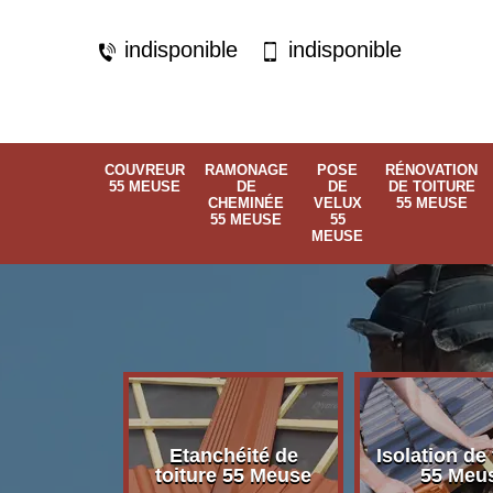
indisponible
indisponible
COUVREUR
RAMONAGE
POSE
RÉNOVATION
55 MEUSE
DE
DE
DE TOITURE
CHEMINÉE
VELUX
55 MEUSE
55 MEUSE
55
MEUSE
Etanchéité de
Isolation de 
 55 Meuse
toiture 55 Meuse
55 Meu