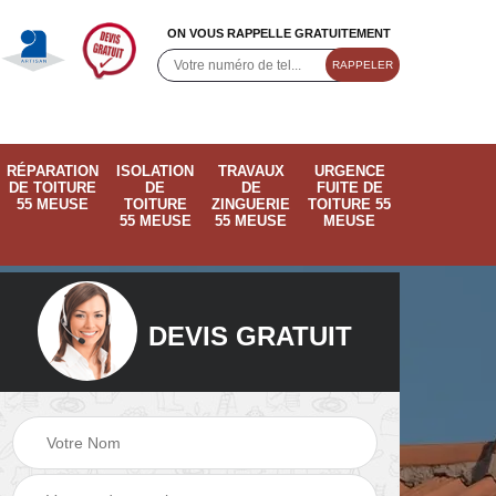
ON VOUS RAPPELLE GRATUITEMENT
RÉPARATION
ISOLATION
TRAVAUX
URGENCE
DE TOITURE
DE
DE
FUITE DE
55 MEUSE
TOITURE
ZINGUERIE
TOITURE 55
55 MEUSE
55 MEUSE
MEUSE
DEVIS GRATUIT
ose
Pose de velux 55
Ramonage de
55
Meuse
cheminée 55 Meus