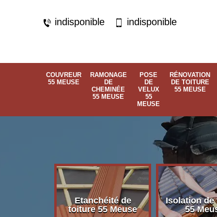
indisponible
indisponible
COUVREUR
RAMONAGE
POSE
RÉNOVATION
55 MEUSE
DE
DE
DE TOITURE
CHEMINÉE
VELUX
55 MEUSE
55 MEUSE
55
MEUSE
Etanchéité de
Isolation de 
 55 Meuse
toiture 55 Meuse
55 Meu