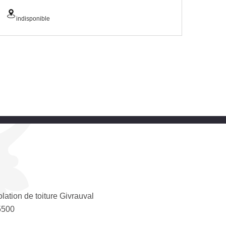
indisponible
olation de toiture Givrauval
5500