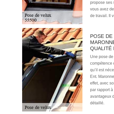
propose ses s
vous avez de
de travail. I
POSE DE 
MARONNE 
QUALITÉ
Une pose de 
compétence d
qu’il est néc
Ent. Maronne 
effet, avec s
par rapport à
avantageux d
détaillé.