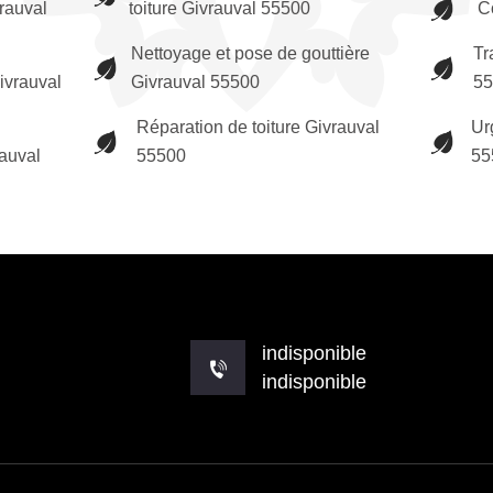
rauval
toiture Givrauval 55500
C
Nettoyage et pose de gouttière
Tr
ivrauval
Givrauval 55500
55
Réparation de toiture Givrauval
Ur
rauval
55500
55
indisponible
indisponible