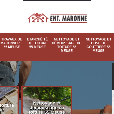
TRAVAUX DE
ETANCHÉITÉ
NETTOYAGE ET
NETTOYAGE ET
MAÇONNERIE
DE TOITURE
DÉMOUSSAGE DE
POSE DE
55 MEUSE
55 MEUSE
TOITURE 55
GOUTTIÈRE 55
MEUSE
MEUSE
Nettoyage et
Nettoyage et p
toiture
démoussage de
de gouttière 
se
toiture 55 Meuse
Meuse