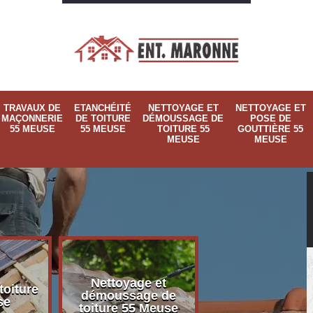
TRAVAUX DE
ETANCHÉITÉ
NETTOYAGE ET
NETTOYAGE ET
MAÇONNERIE
DE TOITURE
DÉMOUSSAGE DE
POSE DE
55 MEUSE
55 MEUSE
TOITURE 55
GOUTTIÈRE 55
MEUSE
MEUSE
Nettoyage et
Nettoyage et p
toiture
démoussage de
de gouttière 
se
toiture 55 Meuse
Meuse