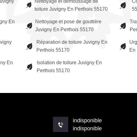
uvigny
Nettoyage et démoussage de
Co
toiture Juvigny En Perthois 55170
5
igny En
Nettoyage et pose de gouttière
Tra
Juvigny En Perthois 55170
Per
vigny
Réparation de toiture Juvigny En
Urg
Perthois 55170
En 
gny En
Isolation de toiture Juvigny En
Perthois 55170
indisponible
indisponible