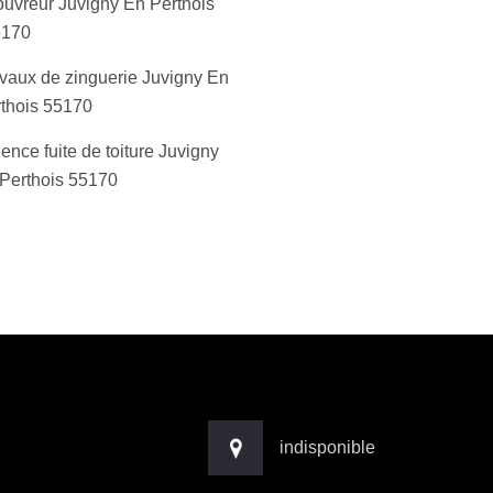
uvreur Juvigny En Perthois
5170
vaux de zinguerie Juvigny En
thois 55170
ence fuite de toiture Juvigny
Perthois 55170
indisponible