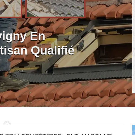
vigny En
tisan Qualifié