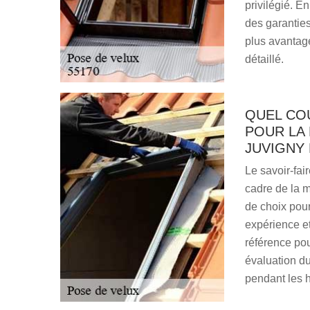
privilégié. En
des garanties
plus avantag
détaillé.
QUEL CO
POUR LA
JUVIGNY 
Le savoir-fai
cadre de la mi
de choix pou
expérience et 
référence pou
évaluation du
pendant les 