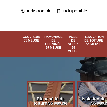
indisponible
indisponible
COUVREUR
RAMONAGE
POSE
RÉNOVATION
55 MEUSE
DE
DE
DE TOITURE
CHEMINÉE
VELUX
55 MEUSE
55 MEUSE
55
MEUSE
Etanchéité de
Isolation de 
 55 Meuse
toiture 55 Meuse
55 Meu