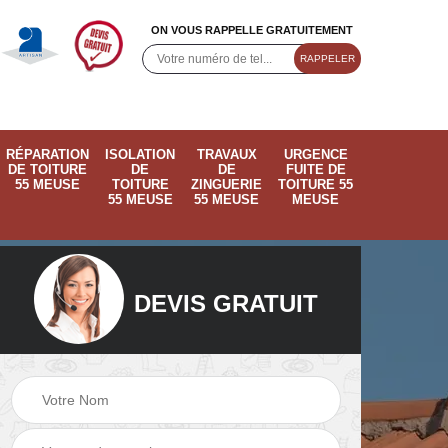
ON VOUS RAPPELLE GRATUITEMENT
RÉPARATION
ISOLATION
TRAVAUX
URGENCE
DE TOITURE
DE
DE
FUITE DE
55 MEUSE
TOITURE
ZINGUERIE
TOITURE 55
55 MEUSE
55 MEUSE
MEUSE
DEVIS GRATUIT
ose
Pose de velux 55
Ramonage de
55
Meuse
cheminée 55 Meus