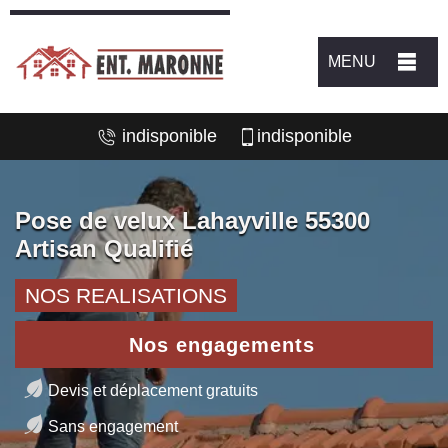
MENU
indisponible
indisponible
Pose de velux Lahayville 55300
Artisan Qualifié
NOS REALISATIONS
Nos engagements
Devis et déplacement gratuits
Sans engagement