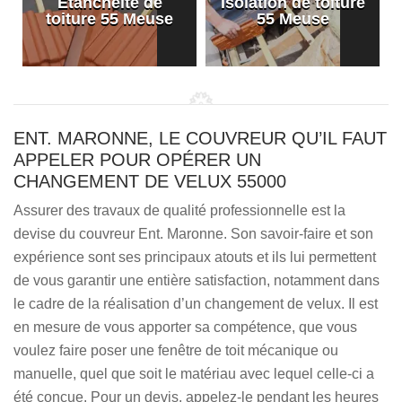
Etanchéité de
Isolation de toiture
e
toiture 55 Meuse
55 Meuse
ENT. MARONNE, LE COUVREUR QU’IL FAUT
APPELER POUR OPÉRER UN
CHANGEMENT DE VELUX 55000
Assurer des travaux de qualité professionnelle est la
devise du couvreur Ent. Maronne. Son savoir-faire et son
expérience sont ses principaux atouts et ils lui permettent
de vous garantir une entière satisfaction, notamment dans
le cadre de la réalisation d’un changement de velux. Il est
en mesure de vous apporter sa compétence, que vous
voulez faire poser une fenêtre de toit mécanique ou
manuelle, quel que soit le matériau avec lequel celle-ci a
été conçue. Pour un devis, appelez-le pendant les heures