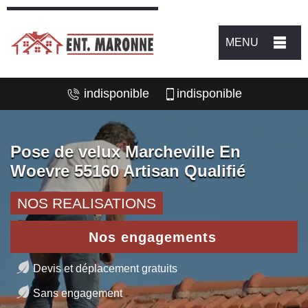
MENU
indisponible
indisponible
Pose de velux Marcheville En
Woevre 55160 Artisan Qualifié
NOS REALISATIONS
Nos engagements
Devis et déplacement gratuits
Sans engagement