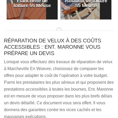
Etanchéité de
Isolation de toiture
e
toiture 55 Meuse
55 Meuse
RÉPARATION DE VELUX À DES COÛTS
ACCESSIBLES : ENT. MARONNE VOUS
PRÉPARE UN DEVIS
Lorsque vous effectuez des travaux de réparation de velux
à Marcheville En Woevre, choisissez de comparer les
offres pour adapter le coût de l’opération à votre budget.
Parmi les prestataires les plus sérieux et qui proposent des
prestations accessibles à toutes les bourses, Ent. Maronne
est en mesure de vous proposer dans les plus brefs délais
un devis détaillé. Ce document vous sera offert. Il vous
donnera des garanties contre les vices cachés et les
mauvaises exécutions.