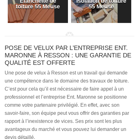
Etanchéité de
Isolation de toiture
e
toiture 55 Meuse
55 Meuse
POSE DE VELUX PAR L’ENTREPRISE ENT.
MARONNE À RESSON : UNE GARANTIE DE
QUALITÉ EST OFFERTE
Une pose de velux à Resson est un travail qui demande
une compétence dans le domaine des travaux de toiture.
C’est pour cela qu’il est nécessaire de faire appel à un
professionnel et l’entreprise Ent. Maronne se positionne
comme votre partenaire privilégié. En effet, avec son
savoir-faire, son équipe peut vous offrir des garanties par
rapport à l’inexistence de vices. Ses prix sont les plus
avantageux du marché et vous pouvez lui demander un
devis détaillé.