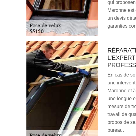
qui proposent
Maronne est 
un devis déta
garanties con
RÉPARATI
L’EXPERT
PROFESS
En cas de sou
une interventi
Maronne et à
une longue ex
mesure de tro
travail de qu
propos de ses
bureau.