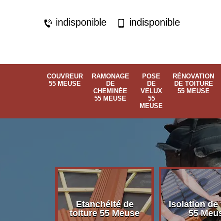
indisponible
indisponible
COUVREUR
RAMONAGE
POSE
RÉNOVATION
55 MEUSE
DE
DE
DE TOITURE
CHEMINÉE
VELUX
55 MEUSE
55 MEUSE
55
MEUSE
Etanchéité de
Isolation de 
 55 Meuse
toiture 55 Meuse
55 Meu