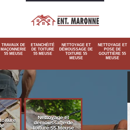
TRAVAUX DE
ETANCHÉITÉ
NETTOYAGE ET
NETTOYAGE ET
MAÇONNERIE
DE TOITURE
DÉMOUSSAGE DE
POSE DE
55 MEUSE
55 MEUSE
TOITURE 55
GOUTTIÈRE 55
MEUSE
MEUSE
Nettoyage et
Nettoyage et p
toiture
démoussage de
de gouttière 
se
toiture 55 Meuse
Meuse