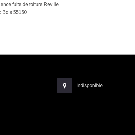
ence fuite de toiture Reville
x Bois 55150
indisponible