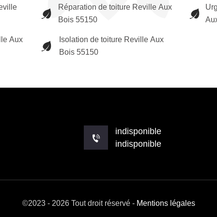
ville
Réparation de toiture Reville Aux
Urg
Bois 55150
Au
lle Aux
Isolation de toiture Reville Aux
Bois 55150
indisponible
indisponible
©2023 - 2026 Tout droit réservé -
Mentions légales