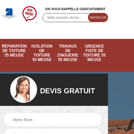
ON VOUS RAPPELLE GRATUITEMENT
RÉPARATION
ISOLATION
TRAVAUX
URGENCE
DE TOITURE
DE
DE
FUITE DE
55 MEUSE
TOITURE
ZINGUERIE
TOITURE 55
55 MEUSE
55 MEUSE
MEUSE
DEVIS GRATUIT
ose
Pose de velux 55
Ramonage de
55
Meuse
cheminée 55 Meus