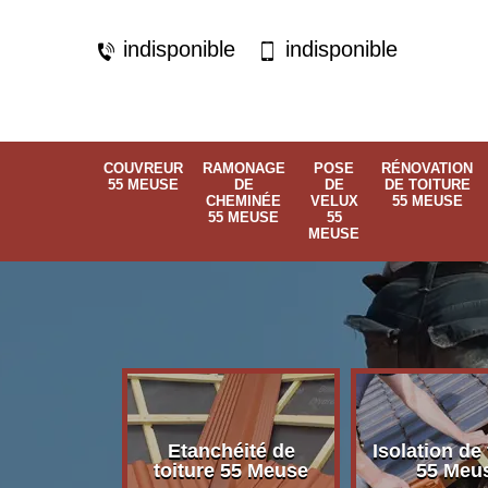
indisponible
indisponible
COUVREUR
RAMONAGE
POSE
RÉNOVATION
55 MEUSE
DE
DE
DE TOITURE
CHEMINÉE
VELUX
55 MEUSE
55 MEUSE
55
MEUSE
Etanchéité de
Isolation de 
 55 Meuse
toiture 55 Meuse
55 Meu