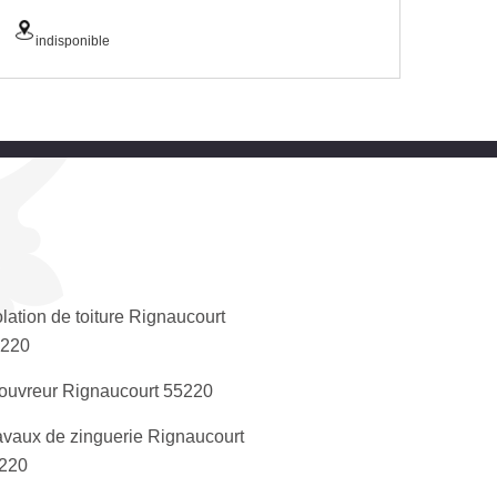
indisponible
olation de toiture Rignaucourt
220
ouvreur Rignaucourt 55220
avaux de zinguerie Rignaucourt
220