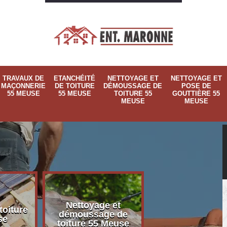
TRAVAUX DE
ETANCHÉITÉ
NETTOYAGE ET
NETTOYAGE ET
MAÇONNERIE
DE TOITURE
DÉMOUSSAGE DE
POSE DE
55 MEUSE
55 MEUSE
TOITURE 55
GOUTTIÈRE 55
MEUSE
MEUSE
Nettoyage et
Nettoyage et p
toiture
démoussage de
de gouttière 
se
toiture 55 Meuse
Meuse