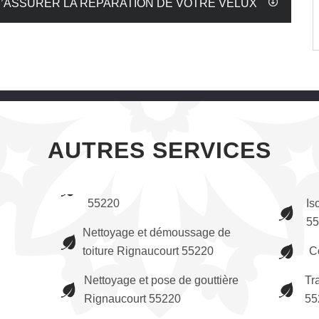
’ASSURER LA RÉPARATION DE VOTRE VELUX
AUTRES SERVICES
55220
Is
55
Nettoyage et démoussage de
toiture Rignaucourt 55220
C
Nettoyage et pose de gouttière
Tr
Rignaucourt 55220
55