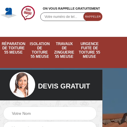
ON VOUS RAPPELLE GRATUITEMENT
RÉPARATION
ISOLATION
TRAVAUX
URGENCE
DE TOITURE
DE
DE
FUITE DE
55 MEUSE
TOITURE
ZINGUERIE
TOITURE 55
55 MEUSE
55 MEUSE
MEUSE
DEVIS GRATUIT
ose
Pose de velux 55
Ramonage de
55
Meuse
cheminée 55 Meus