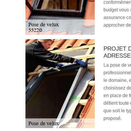
conformément 
budget vous s
assurance con
approcher de
PROJET D
ADRESSE
La pose de ve
professionnel
le domaine, e
choisissez d
en place de f
défient toute
que soit le t
proposé.