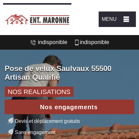
MENU
indisponible
indisponible
Pose de velux Saulvaux 55500
Artisan Qualifié
NOS REALISATIONS
Nos engagements
Devis et déplacement gratuits
Sans engagement