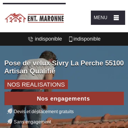
MENU
indisponible
indisponible
Pose de velux Sivry La Perche 55100
Artisan Qualifié
NOS REALISATIONS
Nos engagements
Devis et déplacement gratuits
Sans engagement