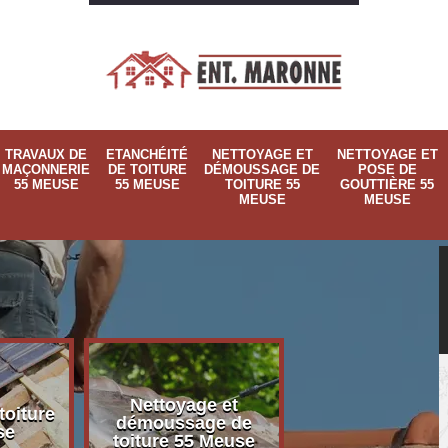
TRAVAUX DE
ETANCHÉITÉ
NETTOYAGE ET
NETTOYAGE ET
MAÇONNERIE
DE TOITURE
DÉMOUSSAGE DE
POSE DE
55 MEUSE
55 MEUSE
TOITURE 55
GOUTTIÈRE 55
MEUSE
MEUSE
Nettoyage et
Nettoyage et p
toiture
démoussage de
de gouttière 
se
toiture 55 Meuse
Meuse