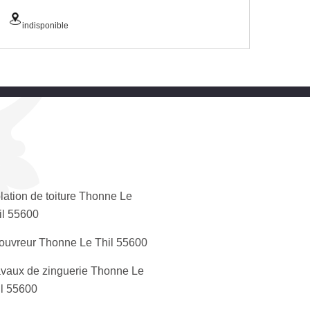
indisponible
olation de toiture Thonne Le
il 55600
ouvreur Thonne Le Thil 55600
avaux de zinguerie Thonne Le
il 55600