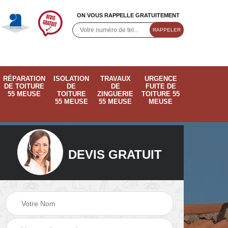
ON VOUS RAPPELLE GRATUITEMENT
RÉPARATION
ISOLATION
TRAVAUX
URGENCE
DE TOITURE
DE
DE
FUITE DE
55 MEUSE
TOITURE
ZINGUERIE
TOITURE 55
55 MEUSE
55 MEUSE
MEUSE
DEVIS GRATUIT
ose
Pose de velux 55
Ramonage de
55
Meuse
cheminée 55 Meus