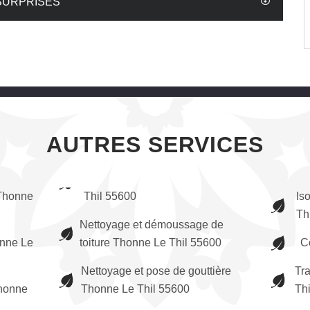
SURPRISES
AUTRES SERVICES
Thonne
Thil 55600
Is
Th
Nettoyage et démoussage de
onne Le
toiture Thonne Le Thil 55600
C
Nettoyage et pose de gouttière
Tr
honne
Thonne Le Thil 55600
Th