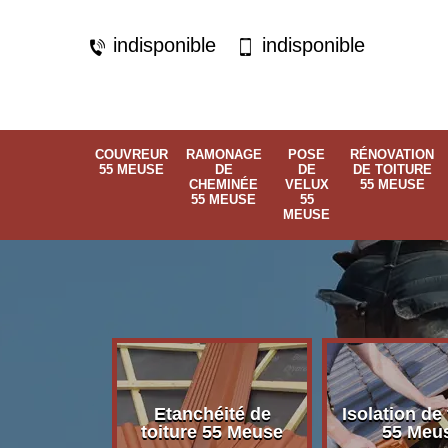
indisponible
indisponible
COUVREUR
RAMONAGE
POSE
RÉNOVATION
55 MEUSE
DE
DE
DE TOITURE
CHEMINÉE
VELUX
55 MEUSE
55 MEUSE
55
MEUSE
Etanchéité de
Isolation de 
 55 Meuse
toiture 55 Meuse
55 Meu