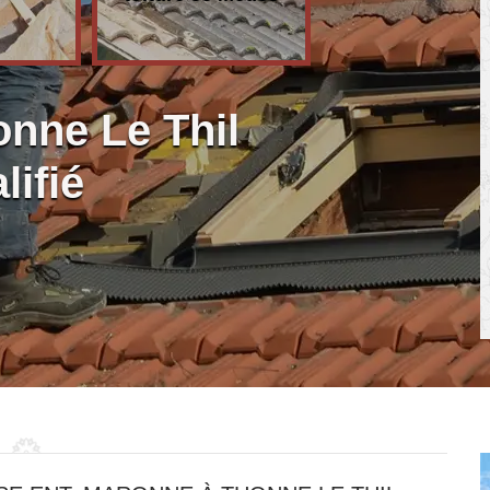
onne Le Thil
lifié