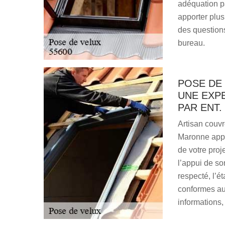
adéquation pa
apporter plus
des questions
bureau.
POSE DE 
UNE EXP
PAR ENT
Artisan couvr
Maronne appo
de votre proj
l’appui de so
respecté, l’é
conformes au
informations,