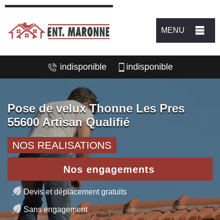
MENU
indisponible
indisponible
Pose de velux Thonne Les Pres
55600 Artisan Qualifié
NOS REALISATIONS
Nos engagements
Devis et déplacement gratuits
Sans engagement