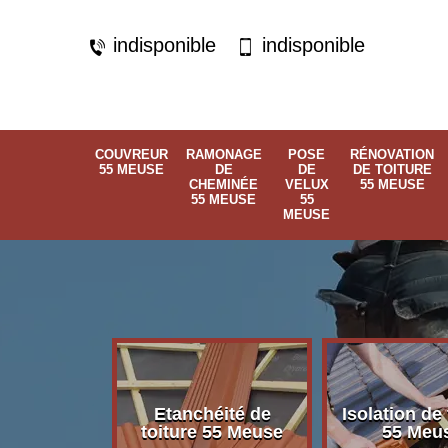
indisponible
indisponible
COUVREUR
RAMONAGE
POSE
RÉNOVATION
55 MEUSE
DE
DE
DE TOITURE
CHEMINÉE
VELUX
55 MEUSE
55 MEUSE
55
MEUSE
Etanchéité de
Isolation de 
 55 Meuse
toiture 55 Meuse
55 Meu