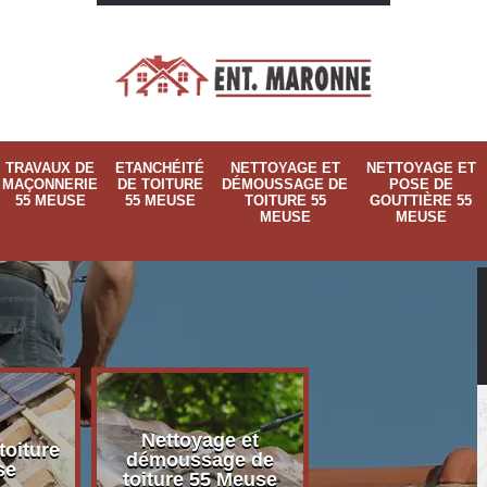
TRAVAUX DE
ETANCHÉITÉ
NETTOYAGE ET
NETTOYAGE ET
MAÇONNERIE
DE TOITURE
DÉMOUSSAGE DE
POSE DE
55 MEUSE
55 MEUSE
TOITURE 55
GOUTTIÈRE 55
MEUSE
MEUSE
Nettoyage et
Nettoyage et p
toiture
démoussage de
de gouttière 
se
toiture 55 Meuse
Meuse