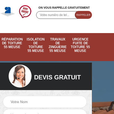
ON VOUS RAPPELLE GRATUITEMENT
RÉPARATION
ISOLATION
TRAVAUX
URGENCE
DE TOITURE
DE
DE
FUITE DE
55 MEUSE
TOITURE
ZINGUERIE
TOITURE 55
55 MEUSE
55 MEUSE
MEUSE
DEVIS GRATUIT
ose
Pose de velux 55
Ramonage de
55
Meuse
cheminée 55 Meus