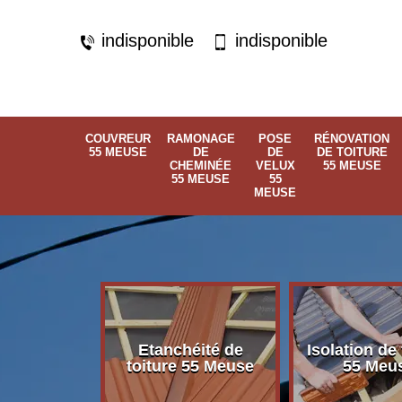
indisponible
indisponible
COUVREUR
RAMONAGE
POSE
RÉNOVATION
55 MEUSE
DE
DE
DE TOITURE
CHEMINÉE
VELUX
55 MEUSE
55 MEUSE
55
MEUSE
Etanchéité de
Isolation de 
 55 Meuse
toiture 55 Meuse
55 Meu