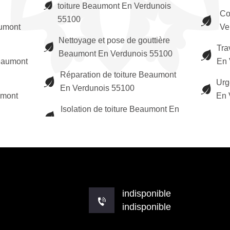
toiture Beaumont En Verdunois
Co
55100
aumont
Ve
Nettoyage et pose de gouttière
Tra
Beaumont En Verdunois 55100
eaumont
En 
Réparation de toiture Beaumont
Urg
En Verdunois 55100
umont
En 
Isolation de toiture Beaumont En
indisponible
indisponible