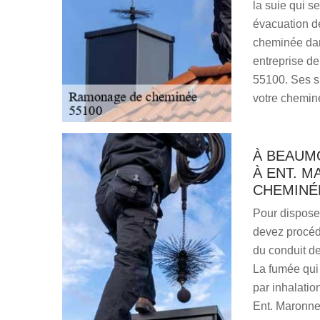
la suie qui 
évacuation de
cheminée dans
entreprise d
55100. Ses sp
votre chemin
À BEAUM
À ENT. 
CHEMINÉ
Pour disposer
devez procéde
du conduit d
La fumée qui 
par inhalati
Ent. Maronne,