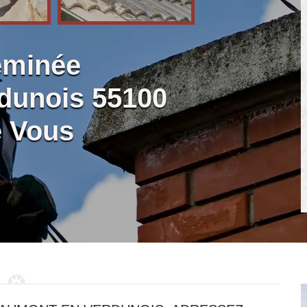
eminée
dunois 55100
e Vous