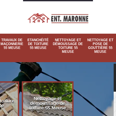
TRAVAUX DE
ETANCHÉITÉ
NETTOYAGE ET
NETTOYAGE ET
MAÇONNERIE
DE TOITURE
DÉMOUSSAGE DE
POSE DE
55 MEUSE
55 MEUSE
TOITURE 55
GOUTTIÈRE 55
MEUSE
MEUSE
Nettoyage et
Nettoyage et p
toiture
démoussage de
de gouttière 
se
toiture 55 Meuse
Meuse