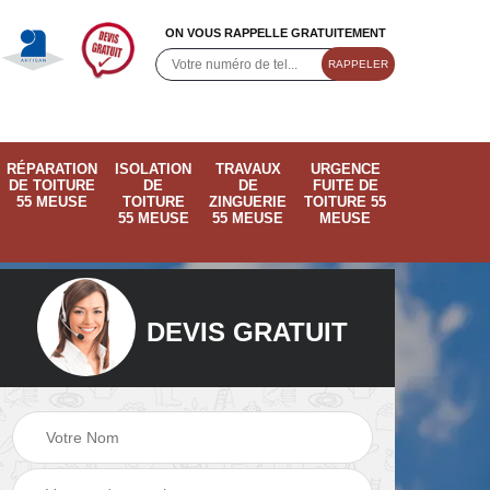
ON VOUS RAPPELLE GRATUITEMENT
RÉPARATION
ISOLATION
TRAVAUX
URGENCE
DE TOITURE
DE
DE
FUITE DE
55 MEUSE
TOITURE
ZINGUERIE
TOITURE 55
55 MEUSE
55 MEUSE
MEUSE
DEVIS GRATUIT
ose
Pose de velux 55
Ramonage de
55
Meuse
cheminée 55 Meus