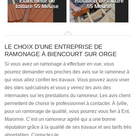
Etanchéité de
Isolation de toiture
e
toiture 55 Meuse
55 Meuse
LE CHOIX D’UNE ENTREPRISE DE
RAMONAGE À BIENCOURT SUR ORGE
Si vous avez un ramonage à effectuer en vue, vous
pourrez demander vos proches des avis sur le ramoneur à
qui vous allez confier les travaux. Vous pouvez aussi viser
des sites spécialisés et vous y verrez les avis des
internautes sur les prestations du ramoneur. Les avis client
permettent de choisir le professionnel à contacter. À {ville,
pour un ramonage de qualité, vous pourrez vous fier à Ent.
Maronne. C’est un ramoneur agréé qui a une bonne
réputation grâce à la qualité de ses travaux et ses tarifs très
abordables. Contactez-le.