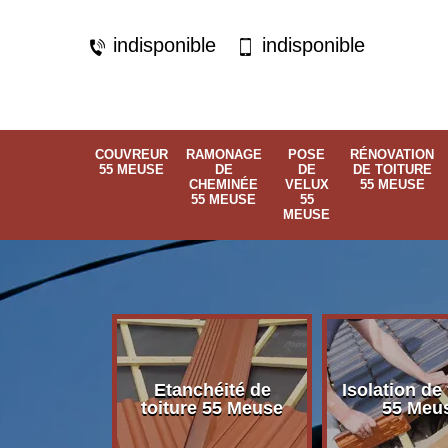
indisponible
indisponible
COUVREUR
RAMONAGE
POSE
RÉNOVATION
55 MEUSE
DE
DE
DE TOITURE
CHEMINÉE
VELUX
55 MEUSE
55 MEUSE
55
MEUSE
Etanchéité de
Isolation de 
 55 Meuse
toiture 55 Meuse
55 Meu