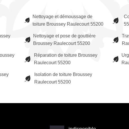
Nettoyage et démoussage de
Co
toiture Broussey Raulecourt 55200
55
ussey
Nettoyage et pose de gouttière
Tra
Broussey Raulecourt 55200
Rau
roussey
Réparation de toiture Broussey
Urg
Raulecourt 55200
Rau
ussey
Isolation de toiture Broussey
Raulecourt 55200
indisponible