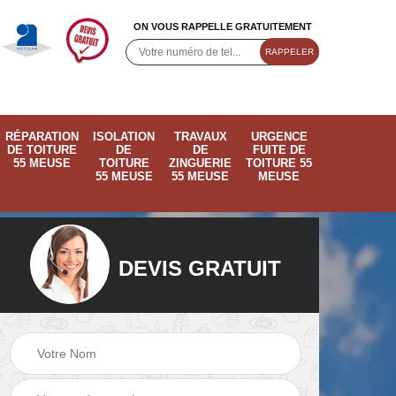
ON VOUS RAPPELLE GRATUITEMENT
RÉPARATION
ISOLATION
TRAVAUX
URGENCE
DE TOITURE
DE
DE
FUITE DE
55 MEUSE
TOITURE
ZINGUERIE
TOITURE 55
55 MEUSE
55 MEUSE
MEUSE
DEVIS GRATUIT
ose
Pose de velux 55
Ramonage de
55
Meuse
cheminée 55 Meus