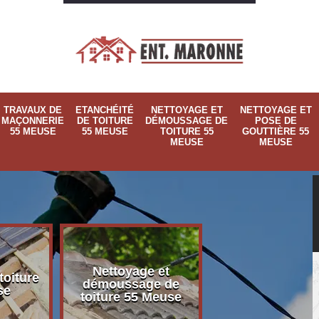
TRAVAUX DE
ETANCHÉITÉ
NETTOYAGE ET
NETTOYAGE ET
MAÇONNERIE
DE TOITURE
DÉMOUSSAGE DE
POSE DE
55 MEUSE
55 MEUSE
TOITURE 55
GOUTTIÈRE 55
MEUSE
MEUSE
Nettoyage et
Nettoyage et p
toiture
démoussage de
de gouttière 
se
toiture 55 Meuse
Meuse