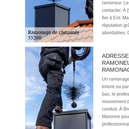
ramoneur. Les
contacter. À 
fier à Ent. 
réputation grâ
abordables. 
ADRESSE
RAMONEU
RAMONAG
Un ramonage d
toiture ou par
bas, le profe
mouvement de 
conduit. À B
Maronne pour
professionna