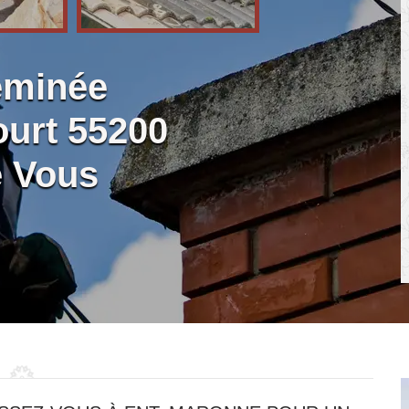
eminée
urt 55200
e Vous