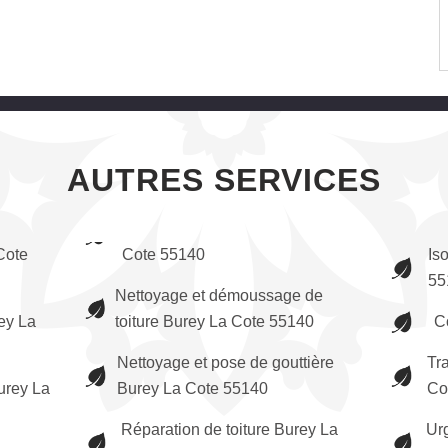
AUTRES SERVICES
Cote
Cote 55140
Is
55
Nettoyage et démoussage de
ey La
toiture Burey La Cote 55140
C
Nettoyage et pose de gouttière
Tr
urey La
Burey La Cote 55140
Co
Réparation de toiture Burey La
Urg