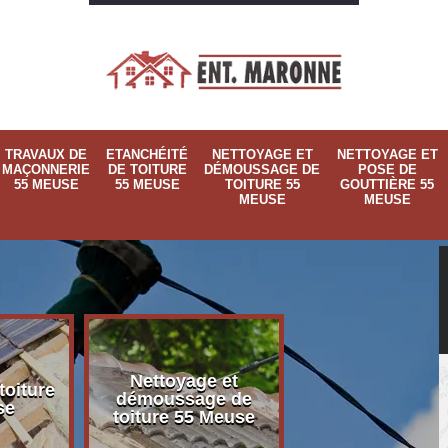
TRAVAUX DE
ETANCHÉITÉ
NETTOYAGE ET
NETTOYAGE ET
MAÇONNERIE
DE TOITURE
DÉMOUSSAGE DE
POSE DE
55 MEUSE
55 MEUSE
TOITURE 55
GOUTTIÈRE 55
MEUSE
MEUSE
Nettoyage et
Nettoyage et p
toiture
démoussage de
de gouttière 
se
toiture 55 Meuse
Meuse