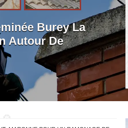
minée Burey La
an Autour De