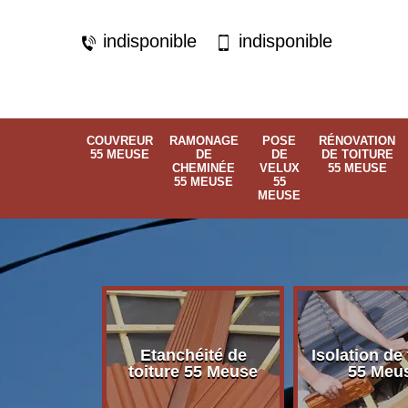
indisponible
indisponible
COUVREUR
RAMONAGE
POSE
RÉNOVATION
55 MEUSE
DE
DE
DE TOITURE
CHEMINÉE
VELUX
55 MEUSE
55 MEUSE
55
MEUSE
Etanchéité de
Isolation de 
 55 Meuse
toiture 55 Meuse
55 Meu