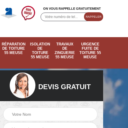
ON VOUS RAPPELLE GRATUITEMENT
RÉPARATION
ISOLATION
TRAVAUX
URGENCE
DE TOITURE
DE
DE
FUITE DE
55 MEUSE
TOITURE
ZINGUERIE
TOITURE 55
55 MEUSE
55 MEUSE
MEUSE
DEVIS GRATUIT
ose
Pose de velux 55
Ramonage de
55
Meuse
cheminée 55 Meus