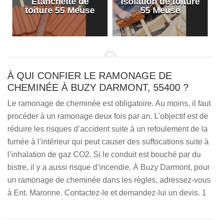
Etanchéité de
Isolation de toiture
e
toiture 55 Meuse
55 Meuse
À QUI CONFIER LE RAMONAGE DE
CHEMINÉE À BUZY DARMONT, 55400 ?
Le ramonage de cheminée est obligatoire. Au moins, il faut
procéder à un ramonage deux fois par an. L’objectif est de
réduire les risques d’accident suite à un refoulement de la
fumée à l’intérieur qui peut causer des suffocations suite à
l’inhalation de gaz CO2. Si le conduit est bouché par du
bistre, il y a aussi risque d’incendie. À Buzy Darmont, pour
un ramonage de cheminée dans les règles, adressez-vous
à Ent. Maronne. Contactez-le et demandez-lui un devis. 1