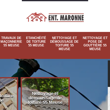
TRAVAUX DE
ETANCHÉITÉ
NETTOYAGE ET
NETTOYAGE ET
MAÇONNERIE
DE TOITURE
DÉMOUSSAGE DE
POSE DE
55 MEUSE
55 MEUSE
TOITURE 55
GOUTTIÈRE 55
MEUSE
MEUSE
Nettoyage et
Nettoyage et p
toiture
démoussage de
de gouttière 
se
toiture 55 Meuse
Meuse