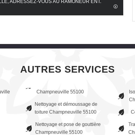
LE, ADRESSEZ-VOUS AU RAMONEUR ENT.
AUTRES SERVICES
ville
Champneuville 55100
Iso
Ch
Nettoyage et démoussage de
toiture Champneuville 55100
C
Nettoyage et pose de gouttière
Tr
Champneuville 55100
Ch