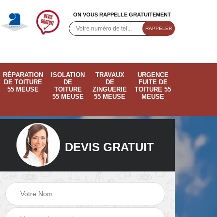
ON VOUS RAPPELLE GRATUITEMENT
RÉPARATION
ISOLATION
TRAVAUX
URGENCE
DE TOITURE
DE
DE
FUITE DE
55 MEUSE
TOITURE
ZINGUERIE
TOITURE 55
55 MEUSE
55 MEUSE
MEUSE
DEVIS GRATUIT
ose
Pose de velux 55
Ramonage de
55
Meuse
cheminée 55 Meus