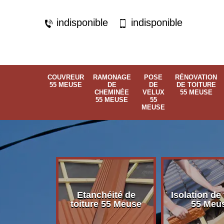
indisponible
indisponible
COUVREUR
RAMONAGE
POSE
RÉNOVATION
55 MEUSE
DE
DE
DE TOITURE
CHEMINÉE
VELUX
55 MEUSE
55 MEUSE
55
MEUSE
Etanchéité de
Isolation de 
 55 Meuse
toiture 55 Meuse
55 Meu