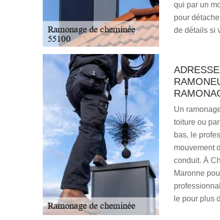
qui par un mo
pour détacher
de détails si
ADRESSE
RAMONEU
RAMONAG
Un ramonage d
toiture ou par
bas, le profe
mouvement de 
conduit. À C
Maronne pour
professionna
le pour plus 