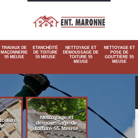
TRAVAUX DE
ETANCHÉITÉ
NETTOYAGE ET
NETTOYAGE ET
MAÇONNERIE
DE TOITURE
DÉMOUSSAGE DE
POSE DE
55 MEUSE
55 MEUSE
TOITURE 55
GOUTTIÈRE 55
MEUSE
MEUSE
Nettoyage et
Nettoyage et p
toiture
démoussage de
de gouttière 
se
toiture 55 Meuse
Meuse