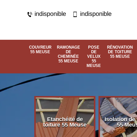
indisponible
indisponible
COUVREUR
RAMONAGE
POSE
RÉNOVATION
55 MEUSE
DE
DE
DE TOITURE
CHEMINÉE
VELUX
55 MEUSE
55 MEUSE
55
MEUSE
Etanchéité de
Isolation de 
 55 Meuse
toiture 55 Meuse
55 Meu