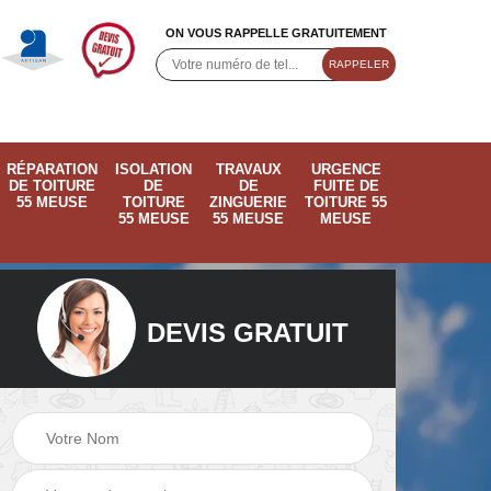
ON VOUS RAPPELLE GRATUITEMENT
RÉPARATION
ISOLATION
TRAVAUX
URGENCE
DE TOITURE
DE
DE
FUITE DE
55 MEUSE
TOITURE
ZINGUERIE
TOITURE 55
55 MEUSE
55 MEUSE
MEUSE
DEVIS GRATUIT
ose
Pose de velux 55
Ramonage de
55
Meuse
cheminée 55 Meus