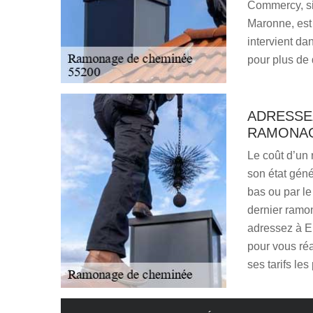
Commercy, si
Maronne, est
intervient da
pour plus de 
ADRESSE
RAMONAG
Le coût d’un 
son état géné
bas ou par l
dernier ramo
adressez à En
pour vous réa
ses tarifs le