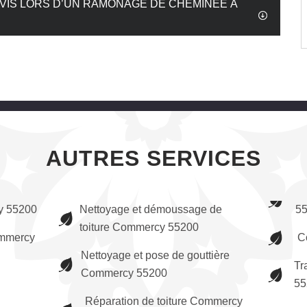
VIS LORS D’UN RAMONAGE DE CHEMINÉE À
AUTRES SERVICES
y 55200
Nettoyage et démoussage de
5
toiture Commercy 55200
ommercy
C
Nettoyage et pose de gouttière
Tr
Commercy 55200
55
Réparation de toiture Commercy