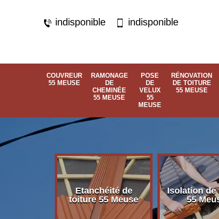
indisponible
indisponible
COUVREUR
RAMONAGE
POSE
RÉNOVATION
55 MEUSE
DE
DE
DE TOITURE
CHEMINÉE
VELUX
55 MEUSE
55 MEUSE
55
MEUSE
Etanchéité de
Isolation de 
 55 Meuse
toiture 55 Meuse
55 Meu