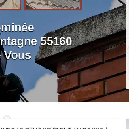
eminée
ntagne 55160
e Vous