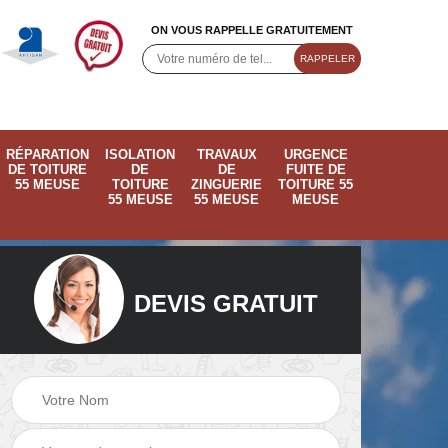
ON VOUS RAPPELLE GRATUITEMENT
RÉPARATION
ISOLATION
TRAVAUX
URGENCE
DE TOITURE
DE
DE
FUITE DE
55 MEUSE
TOITURE
ZINGUERIE
TOITURE 55
55 MEUSE
55 MEUSE
MEUSE
DEVIS GRATUIT
ose
Pose de velux 55
Ramonage de
55
Meuse
cheminée 55 Meus