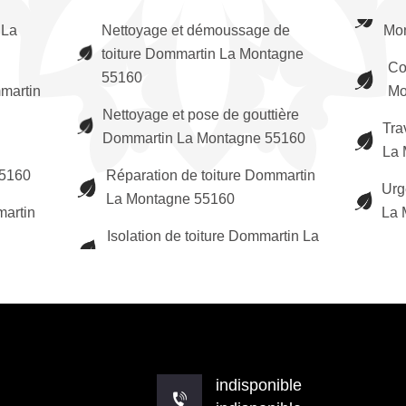
 La
Nettoyage et démoussage de
Mo
toiture Dommartin La Montagne
Co
55160
martin
Mo
Nettoyage et pose de gouttière
Tra
Dommartin La Montagne 55160
La 
55160
Réparation de toiture Dommartin
Urg
La Montagne 55160
martin
La 
Isolation de toiture Dommartin La
indisponible