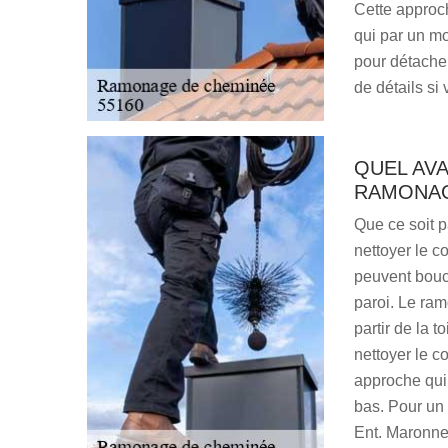
Cette approch
qui par un mo
pour détacher
de détails s
QUEL AV
RAMONAG
Que ce soit p
nettoyer le co
peuvent bouch
paroi. Le ram
partir de la t
nettoyer le c
approche qui 
bas. Pour un
Ent. Maronn