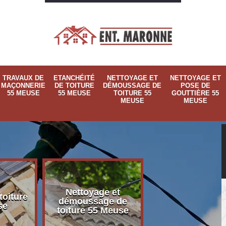
TRAVAUX DE
ETANCHÉITÉ
NETTOYAGE ET
NETTOYAGE ET
MAÇONNERIE
DE TOITURE
DÉMOUSSAGE DE
POSE DE
55 MEUSE
55 MEUSE
TOITURE 55
GOUTTIÈRE 55
MEUSE
MEUSE
Nettoyage et
Nettoyage et p
toiture
démoussage de
de gouttière 
se
toiture 55 Meuse
Meuse