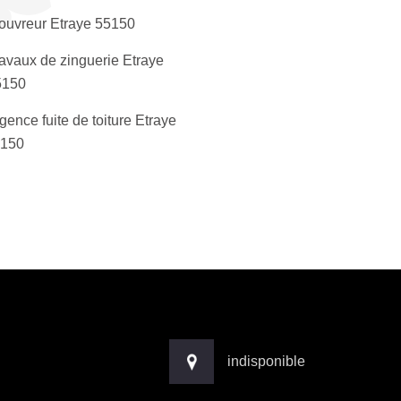
ouvreur Etraye 55150
avaux de zinguerie Etraye
5150
gence fuite de toiture Etraye
5150
indisponible