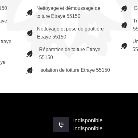
150
Nettoyage et démoussage de
C
toiture Etraye 55150
raye
Tr
Nettoyage et pose de gouttière
5
Etraye 55150
traye
Ur
Réparation de toiture Etraye
5
55150
aye
Isolation de toiture Etraye 55150
indisponible
indisponible