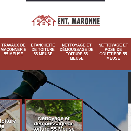
TRAVAUX DE
ETANCHÉITÉ
NETTOYAGE ET
NETTOYAGE ET
MAÇONNERIE
DE TOITURE
DÉMOUSSAGE DE
POSE DE
55 MEUSE
55 MEUSE
TOITURE 55
GOUTTIÈRE 55
MEUSE
MEUSE
Nettoyage et
Nettoyage et p
toiture
démoussage de
de gouttière 
se
toiture 55 Meuse
Meuse