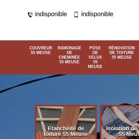
indisponible
indisponible
COUVREUR
RAMONAGE
POSE
RÉNOVATION
55 MEUSE
DE
DE
DE TOITURE
CHEMINÉE
VELUX
55 MEUSE
55 MEUSE
55
MEUSE
Etanchéité de
Isolation de 
 55 Meuse
toiture 55 Meuse
55 Meu