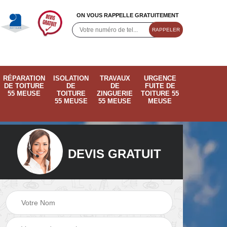
ON VOUS RAPPELLE GRATUITEMENT
RÉPARATION
ISOLATION
TRAVAUX
URGENCE
DE TOITURE
DE
DE
FUITE DE
55 MEUSE
TOITURE
ZINGUERIE
TOITURE 55
55 MEUSE
55 MEUSE
MEUSE
DEVIS GRATUIT
ose
Pose de velux 55
Ramonage de
55
Meuse
cheminée 55 Meus