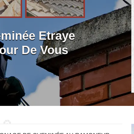
minée Etraye
tour De Vous