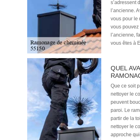
s’adressent 
l’ancienne. A
vous pour le 
vous pouvez 
l’ancienne, f
vous êtes à E
QUEL AV
RAMONAG
Que ce soit p
nettoyer le co
peuvent bouch
paroi. Le ram
partir de la t
nettoyer le c
approche qui 