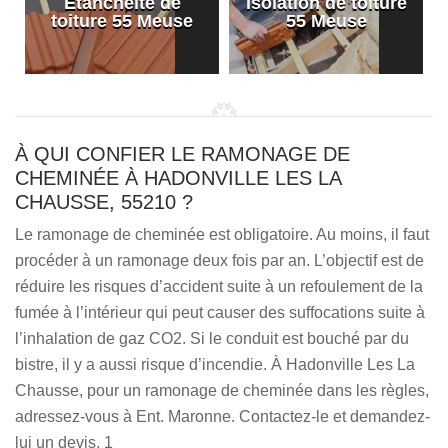
Etanchéité de
Isolation de toiture
e
toiture 55 Meuse
55 Meuse
À QUI CONFIER LE RAMONAGE DE
CHEMINÉE À HADONVILLE LES LA
CHAUSSE, 55210 ?
Le ramonage de cheminée est obligatoire. Au moins, il faut
procéder à un ramonage deux fois par an. L’objectif est de
réduire les risques d’accident suite à un refoulement de la
fumée à l’intérieur qui peut causer des suffocations suite à
l’inhalation de gaz CO2. Si le conduit est bouché par du
bistre, il y a aussi risque d’incendie. À Hadonville Les La
Chausse, pour un ramonage de cheminée dans les règles,
adressez-vous à Ent. Maronne. Contactez-le et demandez-
lui un devis. 1