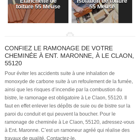
Etanchéité de
Isolation de toiture
e
toiture 55 Meuse
55 Meuse
CONFIEZ LE RAMONAGE DE VOTRE
CHEMINÉE À ENT. MARONNE, À LE CLAON,
55120
Pour éviter les accidents suite à une inhalation de
monoxyde de carbone suite à un refoulement de la fumée,
ainsi que les risques d’incendie par la combustion du
bistre, le ramonage est obligatoire à Le Claon, 55120. Il
faut en effet enlever les dépôts de suie ou de bistre sur la
paroi du conduit et qui peuvent la boucher. Pour le
ramonage de cheminée à Le Claon, 55120, adressez-vous
à Ent. Maronne. C’est un ramoneur agréé qui réalise des
travaux de qualité. Contactez-le.