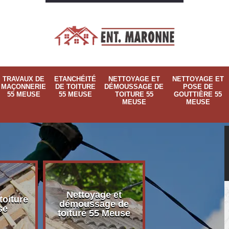
TRAVAUX DE
ETANCHÉITÉ
NETTOYAGE ET
NETTOYAGE ET
MAÇONNERIE
DE TOITURE
DÉMOUSSAGE DE
POSE DE
55 MEUSE
55 MEUSE
TOITURE 55
GOUTTIÈRE 55
MEUSE
MEUSE
Nettoyage et
Nettoyage et p
toiture
démoussage de
de gouttière 
se
toiture 55 Meuse
Meuse