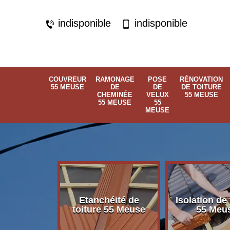
indisponible
indisponible
COUVREUR
RAMONAGE
POSE
RÉNOVATION
55 MEUSE
DE
DE
DE TOITURE
CHEMINÉE
VELUX
55 MEUSE
55 MEUSE
55
MEUSE
Etanchéité de
Isolation de 
 55 Meuse
toiture 55 Meuse
55 Meu