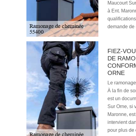
Maucourt Sur
à Ent. Maronn
qualification
demande de de
FIEZ-VOU
DE RAMO
CONFORM
ORNE
Le ramonage 
À la fin de so
est un docum
Sur Orne, si
Maronne, est
intervient da
pour plus de 