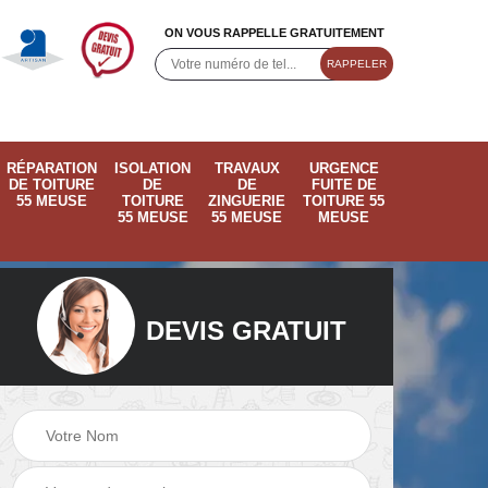
ON VOUS RAPPELLE GRATUITEMENT
RÉPARATION
ISOLATION
TRAVAUX
URGENCE
DE TOITURE
DE
DE
FUITE DE
55 MEUSE
TOITURE
ZINGUERIE
TOITURE 55
55 MEUSE
55 MEUSE
MEUSE
DEVIS GRATUIT
ose
Pose de velux 55
Ramonage de
55
Meuse
cheminée 55 Meus