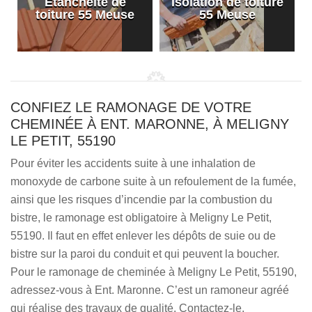
Etanchéité de
Isolation de toiture
e
toiture 55 Meuse
55 Meuse
CONFIEZ LE RAMONAGE DE VOTRE
CHEMINÉE À ENT. MARONNE, À MELIGNY
LE PETIT, 55190
Pour éviter les accidents suite à une inhalation de
monoxyde de carbone suite à un refoulement de la fumée,
ainsi que les risques d’incendie par la combustion du
bistre, le ramonage est obligatoire à Meligny Le Petit,
55190. Il faut en effet enlever les dépôts de suie ou de
bistre sur la paroi du conduit et qui peuvent la boucher.
Pour le ramonage de cheminée à Meligny Le Petit, 55190,
adressez-vous à Ent. Maronne. C’est un ramoneur agréé
qui réalise des travaux de qualité. Contactez-le.