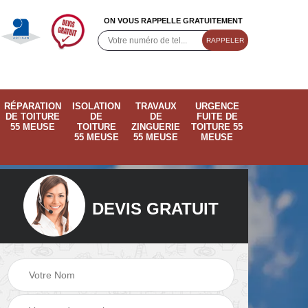
ON VOUS RAPPELLE GRATUITEMENT
RÉPARATION
ISOLATION
TRAVAUX
URGENCE
DE TOITURE
DE
DE
FUITE DE
55 MEUSE
TOITURE
ZINGUERIE
TOITURE 55
55 MEUSE
55 MEUSE
MEUSE
DEVIS GRATUIT
ose
Pose de velux 55
Ramonage de
55
Meuse
cheminée 55 Meus