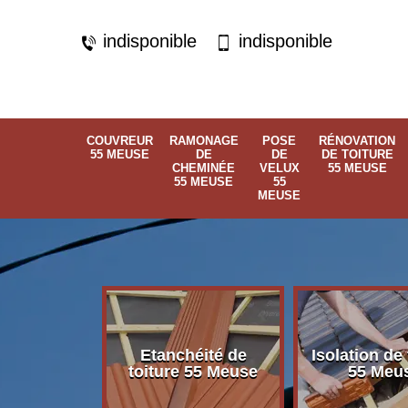
indisponible
indisponible
COUVREUR
RAMONAGE
POSE
RÉNOVATION
55 MEUSE
DE
DE
DE TOITURE
CHEMINÉE
VELUX
55 MEUSE
55 MEUSE
55
MEUSE
Etanchéité de
Isolation de 
 55 Meuse
toiture 55 Meuse
55 Meu