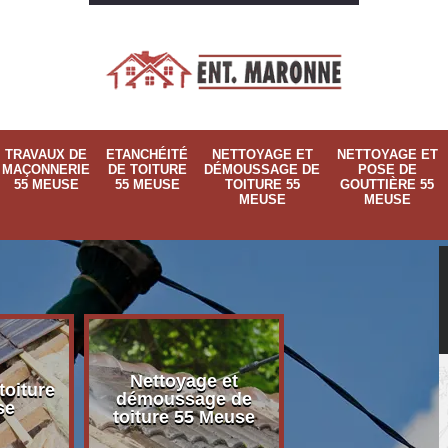
TRAVAUX DE
ETANCHÉITÉ
NETTOYAGE ET
NETTOYAGE ET
MAÇONNERIE
DE TOITURE
DÉMOUSSAGE DE
POSE DE
55 MEUSE
55 MEUSE
TOITURE 55
GOUTTIÈRE 55
MEUSE
MEUSE
Nettoyage et
Nettoyage et p
toiture
démoussage de
de gouttière 
se
toiture 55 Meuse
Meuse