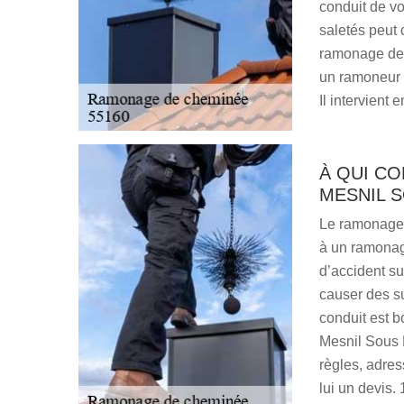
conduit de v
saletés peut 
ramonage de 
un ramoneur 
Il intervient
À QUI C
MESNIL S
Le ramonage d
à un ramonage
d’accident su
causer des su
conduit est b
Mesnil Sous 
règles, adre
lui un devis. 