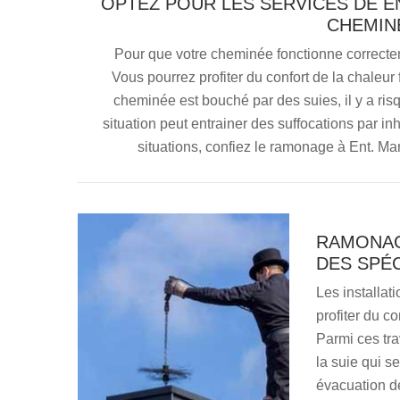
OPTEZ POUR LES SERVICES DE 
CHEMIN
Pour que votre cheminée fonctionne correcte
Vous pourrez profiter du confort de la chaleur 
cheminée est bouché par des suies, il y a risq
situation peut entrainer des suffocations par i
situations, confiez le ramonage à Ent. M
RAMONAG
DES SPÉC
Les installat
profiter du co
Parmi ces tra
la suie qui 
évacuation de