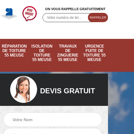
ON VOUS RAPPELLE GRATUITEMENT
RÉPARATION
ISOLATION
TRAVAUX
URGENCE
DE TOITURE
DE
DE
FUITE DE
55 MEUSE
TOITURE
ZINGUERIE
TOITURE 55
55 MEUSE
55 MEUSE
MEUSE
DEVIS GRATUIT
ose
Pose de velux 55
Ramonage de
55
Meuse
cheminée 55 Meus