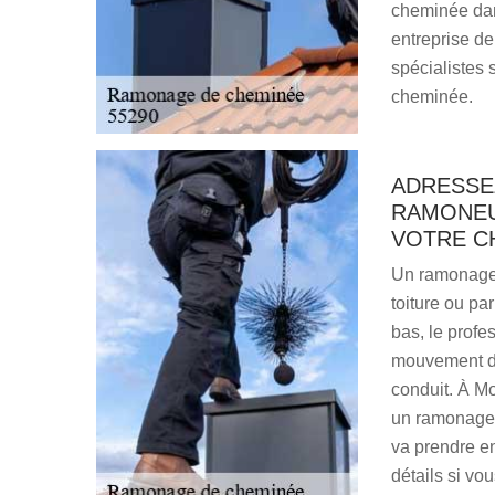
cheminée dans
entreprise d
spécialistes 
cheminée.
ADRESSE
RAMONEU
VOTRE C
Un ramonage d
toiture ou par
bas, le profe
mouvement de 
conduit. À M
un ramonage d
va prendre e
détails si vo