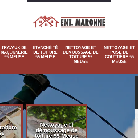
TRAVAUX DE
ETANCHÉITÉ
NETTOYAGE ET
NETTOYAGE ET
MAÇONNERIE
DE TOITURE
DÉMOUSSAGE DE
POSE DE
55 MEUSE
55 MEUSE
TOITURE 55
GOUTTIÈRE 55
MEUSE
MEUSE
Nettoyage et
Nettoyage et p
toiture
démoussage de
de gouttière 
se
toiture 55 Meuse
Meuse