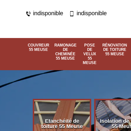
indisponible
indisponible
COUVREUR
RAMONAGE
POSE
RÉNOVATION
55 MEUSE
DE
DE
DE TOITURE
CHEMINÉE
VELUX
55 MEUSE
55 MEUSE
55
MEUSE
Etanchéité de
Isolation de 
 55 Meuse
toiture 55 Meuse
55 Meu