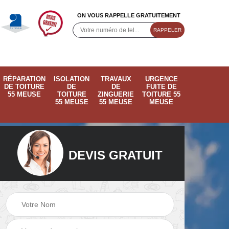
ON VOUS RAPPELLE GRATUITEMENT
RÉPARATION
ISOLATION
TRAVAUX
URGENCE
DE TOITURE
DE
DE
FUITE DE
55 MEUSE
TOITURE
ZINGUERIE
TOITURE 55
55 MEUSE
55 MEUSE
MEUSE
DEVIS GRATUIT
ose
Pose de velux 55
Ramonage de
55
Meuse
cheminée 55 Meus