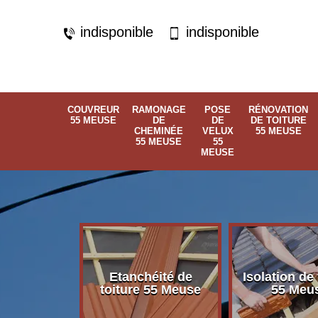
indisponible
indisponible
COUVREUR
RAMONAGE
POSE
RÉNOVATION
55 MEUSE
DE
DE
DE TOITURE
CHEMINÉE
VELUX
55 MEUSE
55 MEUSE
55
MEUSE
Etanchéité de
Isolation de 
 55 Meuse
toiture 55 Meuse
55 Meu