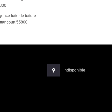
800
ence fuite de toiture
ttancourt 55800
indisponible