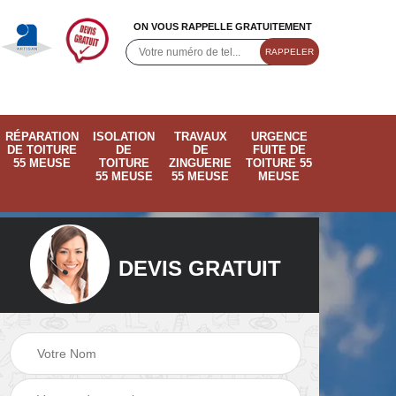
ON VOUS RAPPELLE GRATUITEMENT
RÉPARATION
ISOLATION
TRAVAUX
URGENCE
DE TOITURE
DE
DE
FUITE DE
55 MEUSE
TOITURE
ZINGUERIE
TOITURE 55
55 MEUSE
55 MEUSE
MEUSE
DEVIS GRATUIT
ose
Pose de velux 55
Ramonage de
55
Meuse
cheminée 55 Meus