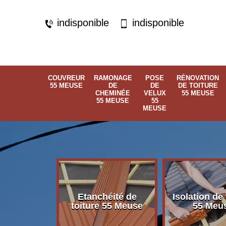
indisponible
indisponible
COUVREUR
RAMONAGE
POSE
RÉNOVATION
55 MEUSE
DE
DE
DE TOITURE
CHEMINÉE
VELUX
55 MEUSE
55 MEUSE
55
MEUSE
Etanchéité de
Isolation de 
 55 Meuse
toiture 55 Meuse
55 Meu