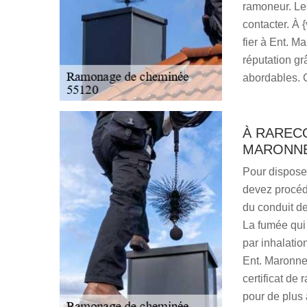
ramoneur. Les
contacter. À 
fier à Ent. 
réputation grâ
abordables. 
À RARECO
MARONNE
Pour disposer
devez procéde
du conduit d
La fumée qui 
par inhalati
Ent. Maronne,
certificat de
pour de plus 