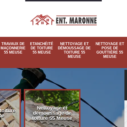
TRAVAUX DE
ETANCHÉITÉ
NETTOYAGE ET
NETTOYAGE ET
MAÇONNERIE
DE TOITURE
DÉMOUSSAGE DE
POSE DE
55 MEUSE
55 MEUSE
TOITURE 55
GOUTTIÈRE 55
MEUSE
MEUSE
Nettoyage et
Nettoyage et p
toiture
démoussage de
de gouttière 
se
toiture 55 Meuse
Meuse