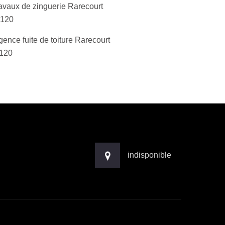
avaux de zinguerie Rarecourt
120
gence fuite de toiture Rarecourt
120
indisponible