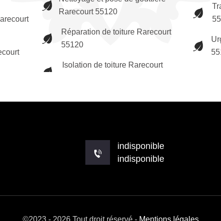
Tr
Rarecourt 55120
arecourt
55
Réparation de toiture Rarecourt
Ur
55120
ecourt
55
Isolation de toiture Rarecourt
indisponible
indisponible
©2023 - 2026 Tout droit réservé -
Mentions légales