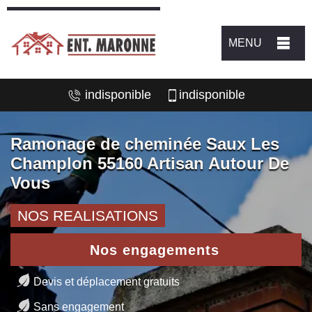
MENU
indisponible
indisponible
Ramonage de cheminée Saux Les
Champlon 55160 Artisan Autour De
Vous
NOS REALISATIONS
Nos engagements
Devis et déplacement gratuits
Sans engagement