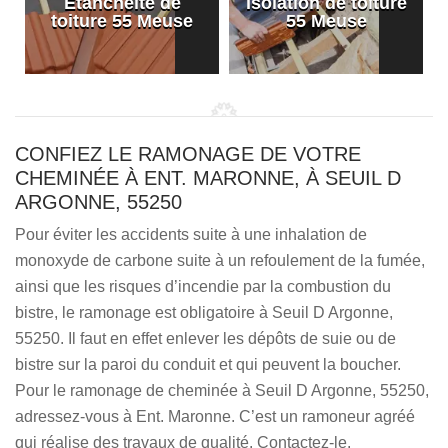
Etanchéité de
Isolation de toiture
e
toiture 55 Meuse
55 Meuse
CONFIEZ LE RAMONAGE DE VOTRE
CHEMINÉE À ENT. MARONNE, À SEUIL D
ARGONNE, 55250
Pour éviter les accidents suite à une inhalation de
monoxyde de carbone suite à un refoulement de la fumée,
ainsi que les risques d’incendie par la combustion du
bistre, le ramonage est obligatoire à Seuil D Argonne,
55250. Il faut en effet enlever les dépôts de suie ou de
bistre sur la paroi du conduit et qui peuvent la boucher.
Pour le ramonage de cheminée à Seuil D Argonne, 55250,
adressez-vous à Ent. Maronne. C’est un ramoneur agréé
qui réalise des travaux de qualité. Contactez-le.