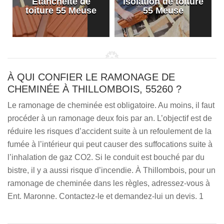
Etanchéité de
Isolation de toiture
e
toiture 55 Meuse
55 Meuse
À QUI CONFIER LE RAMONAGE DE
CHEMINÉE À THILLOMBOIS, 55260 ?
Le ramonage de cheminée est obligatoire. Au moins, il faut
procéder à un ramonage deux fois par an. L’objectif est de
réduire les risques d’accident suite à un refoulement de la
fumée à l’intérieur qui peut causer des suffocations suite à
l’inhalation de gaz CO2. Si le conduit est bouché par du
bistre, il y a aussi risque d’incendie. À Thillombois, pour un
ramonage de cheminée dans les règles, adressez-vous à
Ent. Maronne. Contactez-le et demandez-lui un devis. 1