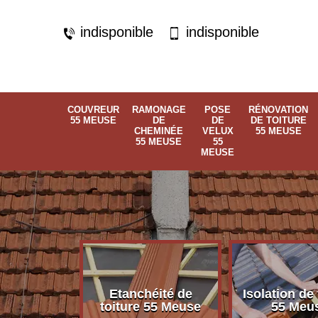
indisponible
indisponible
COUVREUR
RAMONAGE
POSE
RÉNOVATION
55 MEUSE
DE
DE
DE TOITURE
CHEMINÉE
VELUX
55 MEUSE
55 MEUSE
55
MEUSE
Etanchéité de
Isolation de 
 55 Meuse
toiture 55 Meuse
55 Meu