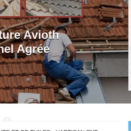
ture Avioth
nel Agrée