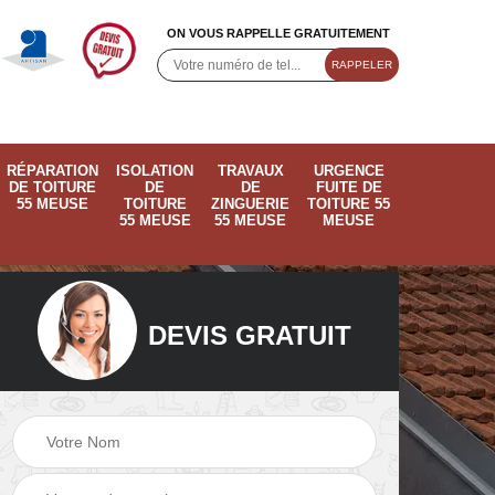
ON VOUS RAPPELLE GRATUITEMENT
RÉPARATION
ISOLATION
TRAVAUX
URGENCE
DE TOITURE
DE
DE
FUITE DE
55 MEUSE
TOITURE
ZINGUERIE
TOITURE 55
55 MEUSE
55 MEUSE
MEUSE
DEVIS GRATUIT
ose
Pose de velux 55
Ramonage de
55
Meuse
cheminée 55 Meus