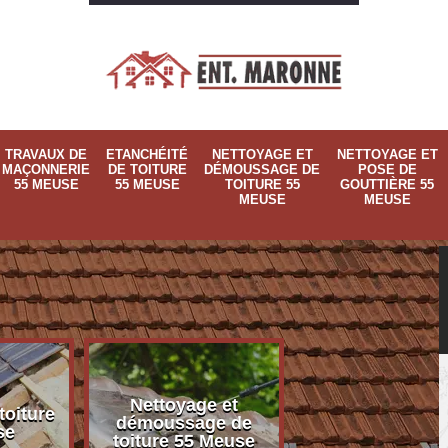
TRAVAUX DE
ETANCHÉITÉ
NETTOYAGE ET
NETTOYAGE ET
MAÇONNERIE
DE TOITURE
DÉMOUSSAGE DE
POSE DE
55 MEUSE
55 MEUSE
TOITURE 55
GOUTTIÈRE 55
MEUSE
MEUSE
Nettoyage et
Nettoyage et p
toiture
démoussage de
de gouttière 
se
toiture 55 Meuse
Meuse